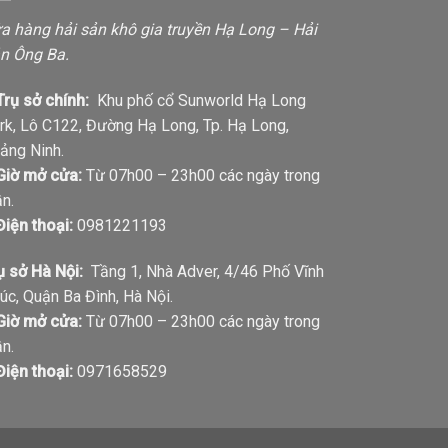
a hàng hải sản khô gia truyền Hạ Long – Hải
n Ông Ba.
Trụ sở chính:
Khu phố cổ Sunworld Hạ Long
rk, Lô C122, Đường Hạ Long, Tp. Hạ Long,
ảng Ninh.
Giờ mở cửa:
Từ 07h00 – 23h00 các ngày trong
ần.
Điện thoại:
0981221193
ụ sở Hà Nội:
Tầng 1, Nhà Adver, 4/46 Phố Vĩnh
úc, Quận Ba Đình, Hà Nội.
Giờ mở cửa:
Từ 07h00 – 23h00 các ngày trong
ần.
Điện thoại:
0971658529