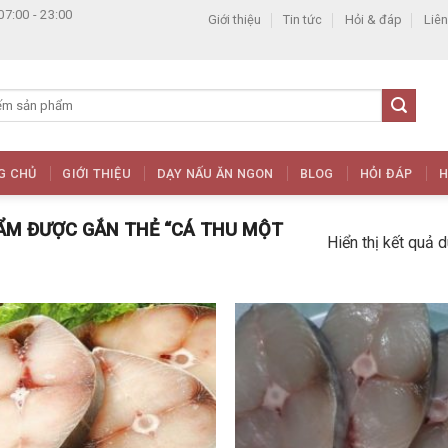
07:00 - 23:00
Giới thiệu
Tin tức
Hỏi & đáp
Liên
G CHỦ
GIỚI THIỆU
DẠY NẤU ĂN NGON
BLOG
HỎI ĐÁP
H
M ĐƯỢC GẮN THẺ “CÁ THU MỘT
Hiển thị kết quả 