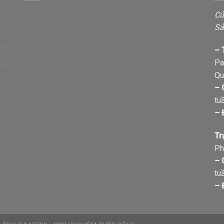
Cử
Sả
– 
Pa
Qu
– 
tu
– 
Tr
Ph
– 
tu
– 