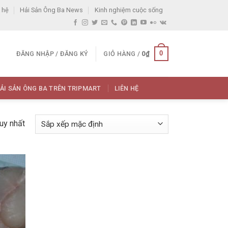
 hệ
Hải Sản Ông Ba News
Kinh nghiệm cuộc sống
0
ĐĂNG NHẬP / ĐĂNG KÝ
GIỎ HÀNG /
0
₫
ẢI SẢN ÔNG BA TRÊN TRIPMART
LIÊN HỆ
duy nhất