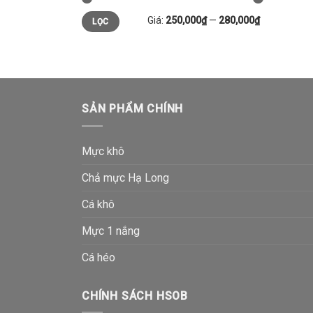
Giá
Giá
Giá:
250,000₫
—
280,000₫
LỌC
tối
tối
thiểu
đa
SẢN PHẨM CHÍNH
Mực khô
Chả mực Hạ Long
Cá khô
Mực 1 nắng
Cá héo
CHÍNH SÁCH HSOB