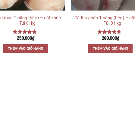
hu máu 1 nắng (héo) – cắt khúc
Cá thu phấn 1 nắng (héo) – cắ
– Túi 01kg
– Túi 01 kg
250,000
₫
280,000
₫
Được xếp
Được xếp
hạng
4.50
hạng
4.33
5 sao
5 sao
THÊM VÀO GIỎ HÀNG
THÊM VÀO GIỎ HÀNG