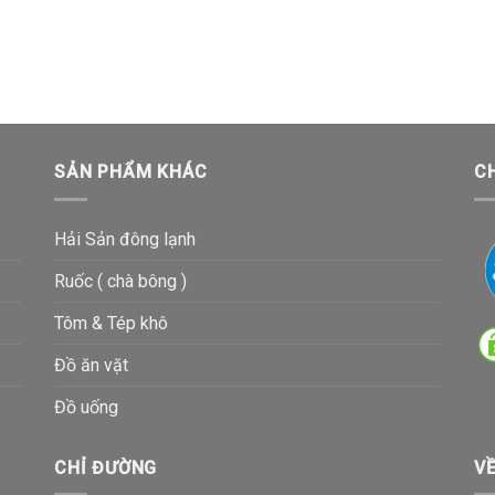
SẢN PHẨM KHÁC
C
Hải Sản đông lạnh
Ruốc ( chà bông )
Tôm & Tép khô
Đồ ăn vặt
Đồ uống
CHỈ ĐƯỜNG
V