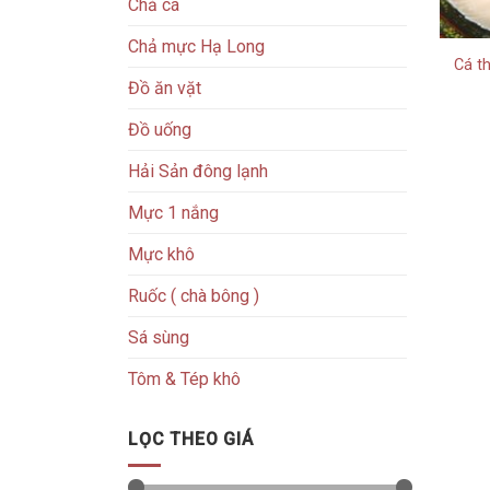
Chả cá
Chả mực Hạ Long
Cá t
Đồ ăn vặt
Đồ uống
Hải Sản đông lạnh
Mực 1 nắng
Mực khô
Ruốc ( chà bông )
Sá sùng
Tôm & Tép khô
LỌC THEO GIÁ