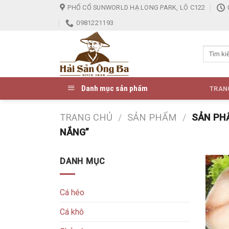
Skip
PHỐ CỔ SUNWORLD HẠ LONG PARK, LÔ C122
to
0981221193
content
Danh mục sản phẩm
TRAN
TRANG CHỦ
/
SẢN PHẨM
/
SẢN PHẨ
NẮNG”
DANH MỤC
Cá héo
Cá khô