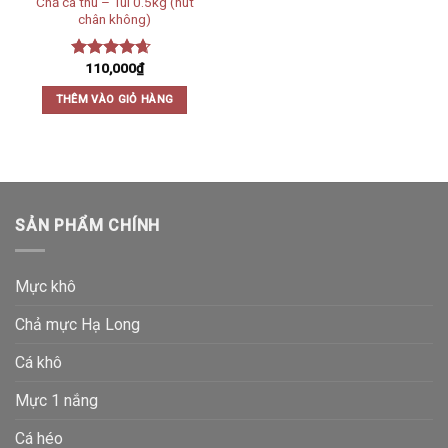
Chả cá thu – Túi 0.5kg (hút
chân không)
110,000
₫
Được xếp
hạng
4.33
THÊM VÀO GIỎ HÀNG
5 sao
SẢN PHẨM CHÍNH
Mực khô
Chả mực Hạ Long
Cá khô
Mực 1 nắng
Cá héo