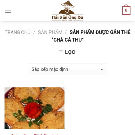
Skip
0
to
content
TRANG CHỦ
/
SẢN PHẨM
/
SẢN PHẨM ĐƯỢC GẮN THẺ
“CHẢ CÁ THU”
LỌC