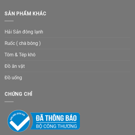
SẢN PHẨM KHÁC
Hải Sản đông lạnh
Ruốc ( chà bông )
Tôm & Tép khô
Đồ ăn vặt
Đồ uống
CHỨNG CHỈ