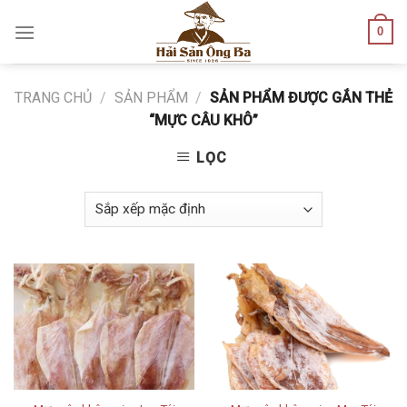
Skip
0
to
content
TRANG CHỦ
/
SẢN PHẨM
/
SẢN PHẨM ĐƯỢC GẮN THẺ
“MỰC CÂU KHÔ”
LỌC