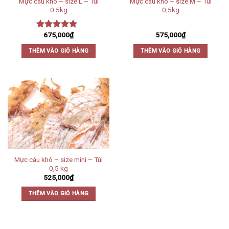
Mực câu khô – size L – Túi
Mực câu khô – size M – Túi
0.5kg
0,5kg
675,000
₫
575,000
₫
Được xếp
hạng
4.67
THÊM VÀO GIỎ HÀNG
THÊM VÀO GIỎ HÀNG
5 sao
Mực câu khô – size mini – Túi
0,5 kg
525,000
₫
THÊM VÀO GIỎ HÀNG