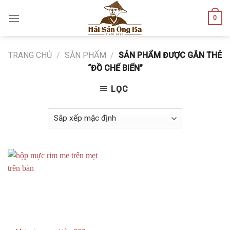
Skip
0
to
content
TRANG CHỦ
/
SẢN PHẨM
/
SẢN PHẨM ĐƯỢC GẮN THẺ
“ĐỒ CHẾ BIẾN”
LỌC