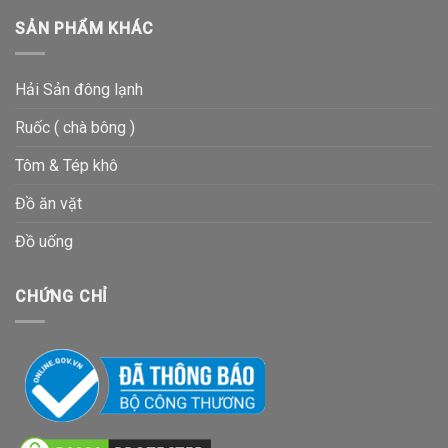
SẢN PHẨM KHÁC
Hải Sản đông lạnh
Ruốc ( chà bông )
Tôm & Tép khô
Đồ ăn vặt
Đồ uống
CHỨNG CHỈ