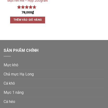
Mực rim me – Hộp 200gram
78,000
₫
Được xếp
hạng
4.33
THÊM VÀO GIỎ HÀNG
5 sao
SẢN PHẨM CHÍNH
Mực khô
Chả mực Hạ Long
Cá khô
Mực 1 nắng
Cá héo