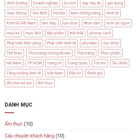
dinh dưỡng
Doanh nghiệp
Du lịch
dạy nấu ăn
gia dụng
Giao thông
Gia đình
Hà Nội
kem chống nắng
Kinh tế
Kinh tế Việt Nam
làm đẹp
lựa chọn
Mua sắm
món ăn ngon
mùa hè
mực khô
Mỹ phẩm
Nội thất
phong cách
Phát triển bền vững
Phát triển kinh tế
phụ kiện
Sức khỏe
Thể thao
Thị trường chứng khoán
Thời trang
Thực phẩm
tiết kiệm
TP HCM
trang trí
Trung Quốc
Trẻ em
Tài chính
Tăng trưởng kinh tế
Việt Nam
Đầu tư
đánh giá
đồ chơi trẻ em
Ẩm thực
DANH MỤC
Ẩm thực
(10)
Câu chuyện khách hàng
(10)