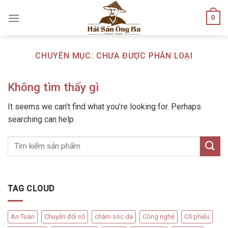
Skip
0
to
content
CHUYÊN MỤC:
CHƯA ĐƯỢC PHÂN LOẠI
Không tìm thấy gì
It seems we can’t find what you’re looking for. Perhaps
searching can help.
TAG CLOUD
An Toàn
Chuyển đổi số
chăm sóc da
Công nghệ
Cổ phiếu