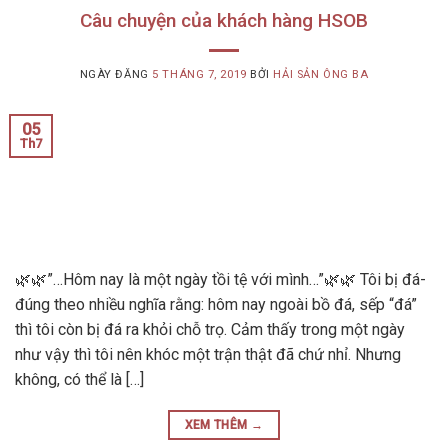
Câu chuyện của khách hàng HSOB
NGÀY ĐĂNG
5 THÁNG 7, 2019
BỞI
HẢI SẢN ÔNG BA
05
Th7
🌿🌿”…Hôm nay là một ngày tồi tệ với mình…”🌿🌿 Tôi bị đá-
đúng theo nhiều nghĩa rằng: hôm nay ngoài bồ đá, sếp “đá”
thì tôi còn bị đá ra khỏi chỗ trọ. Cảm thấy trong một ngày
như vậy thì tôi nên khóc một trận thật đã chứ nhỉ. Nhưng
không, có thể là […]
XEM THÊM
→