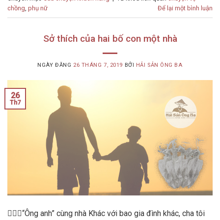
chồng
,
phụ nữ
Để lại một bình luận
Sở thích của hai bố con một nhà
NGÀY ĐĂNG
26 THÁNG 7, 2019
BỞI
HẢI SẢN ÔNG BA
26
Th7
👨‍❤️‍👨“Ông anh” cùng nhà Khác với bao gia đình khác, cha tôi