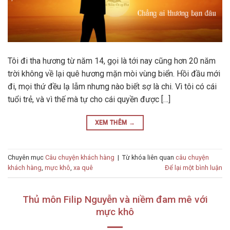
Tôi đi tha hương từ năm 14, gọi là tới nay cũng hơn 20 năm
trời không về lại quê hương mặn mòi vùng biển. Hồi đầu mới
đi, mọi thứ đều lạ lẫm nhưng nào biết sợ là chi. Vì tôi có cái
tuổi trẻ, và vì thế mà tự cho cái quyền được […]
XEM THÊM
→
Chuyên mục
Câu chuyện khách hàng
|
Từ khóa liên quan
câu chuyện
khách hàng
,
mực khô
,
xa quê
Để lại một bình luận
Thủ môn Filip Nguyễn và niềm đam mê với
mực khô