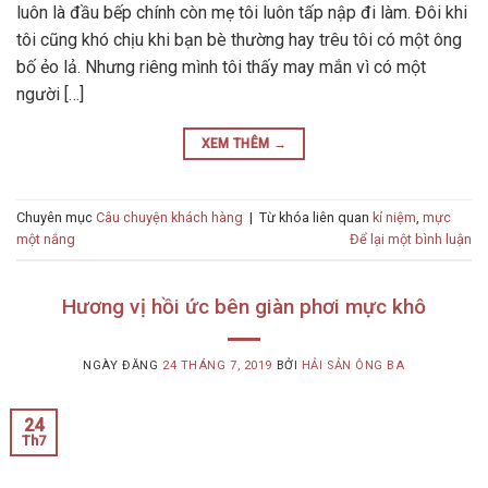
luôn là đầu bếp chính còn mẹ tôi luôn tấp nập đi làm. Đôi khi
tôi cũng khó chịu khi bạn bè thường hay trêu tôi có một ông
bố ẻo lả. Nhưng riêng mình tôi thấy may mắn vì có một
người […]
XEM THÊM
→
Chuyên mục
Câu chuyện khách hàng
|
Từ khóa liên quan
kỉ niệm
,
mực
một nắng
Để lại một bình luận
Hương vị hồi ức bên giàn phơi mực khô
NGÀY ĐĂNG
24 THÁNG 7, 2019
BỞI
HẢI SẢN ÔNG BA
24
Th7