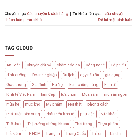
Chuyên mục
Câu chuyện khách hàng
|
Từ khóa liên quan
câu chuyện
khách hàng
,
mực khô
Để lại một bình luận
TAG CLOUD
An Toàn
Chuyển đổi số
chăm sóc da
Công nghệ
Cổ phiếu
dinh dưỡng
Doanh nghiệp
Du lịch
dạy nấu ăn
gia dụng
Giao thông
Gia đình
Hà Nội
kem chống nắng
Kinh tế
Kinh tế Việt Nam
làm đẹp
lựa chọn
Mua sắm
món ăn ngon
mùa hè
mực khô
Mỹ phẩm
Nội thất
phong cách
Phát triển bền vững
Phát triển kinh tế
phụ kiện
Sức khỏe
Thể thao
Thị trường chứng khoán
Thời trang
Thực phẩm
tiết kiệm
TP HCM
trang trí
Trung Quốc
Trẻ em
Tài chính