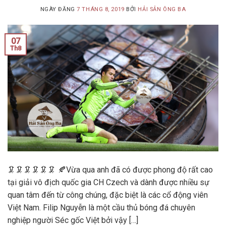
NGÀY ĐĂNG
7 THÁNG 8, 2019
BỞI
HẢI SẢN ÔNG BA
07
Th8
🦑🦑🦑🦑🦑🦑 🍂Vừa qua anh đã có được phong độ rất cao
tại giải vô địch quốc gia CH Czech và dành được nhiều sự
quan tâm đến từ công chúng, đặc biệt là các cổ động viên
Việt Nam. Filip Nguyễn là một cầu thủ bóng đá chuyên
nghiệp người Séc gốc Việt bởi vậy […]