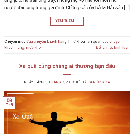
ông ạ, tôi là đàn ông đây, nhưng mụ vợ nhà tôi mới như
người đàn ông trong gia đình. Chồng cả của bả là Hải sản […]
XEM THÊM
→
Chuyên mục
Câu chuyện khách hàng
|
Từ khóa liên quan
câu chuyện
khách hàng
,
mực khô
Để lại một bình luận
Xa quê cũng chẳng ai thương bạn đâu
NGÀY ĐĂNG
9 THÁNG 8, 2019
BỞI
HẢI SẢN ÔNG BA
09
Th8