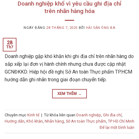
Doanh nghiệp khổ vì yêu cầu ghi địa chỉ
trên nhãn hàng hóa
NGÀY ĐĂNG
28 THÁNG 7, 2025
BỞI
HẢI SẢN ÔNG BA
28
Th7
Doanh nghiệp gặp khó khăn khi ghi địa chỉ trên nhãn hàng do
sắp xếp lại đơn vị hành chính nhưng chưa được cập nhật
GCNĐKKD. Hiệp hội đề nghị Sở An toàn Thực phẩm TP.HCM
hướng dẫn ghi nhãn trong giai đoạn chuyển tiếp.
XEM THÊM
→
Chuyên mục
Kinh tế
|
Từ khóa liên quan
Doanh nghiệp
,
Ghi địa chỉ
,
Hướng dẫn
,
Khó khăn
,
Nhãn hàng
,
Sở An toàn Thực phẩm
,
TP Hồ Chí Minh
Để lại một bình luận