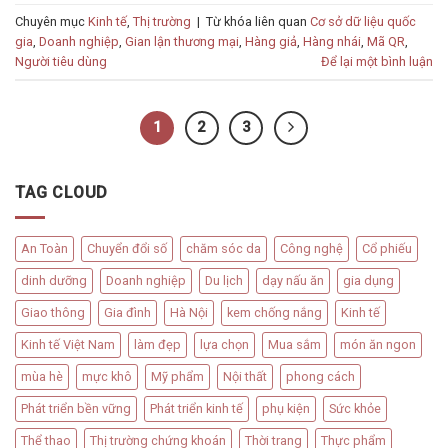
Chuyên mục
Kinh tế
,
Thị trường
|
Từ khóa liên quan
Cơ sở dữ liệu quốc
gia
,
Doanh nghiệp
,
Gian lận thương mại
,
Hàng giả
,
Hàng nhái
,
Mã QR
,
Người tiêu dùng
Để lại một bình luận
1
2
3
TAG CLOUD
An Toàn
Chuyển đổi số
chăm sóc da
Công nghệ
Cổ phiếu
dinh dưỡng
Doanh nghiệp
Du lịch
dạy nấu ăn
gia dụng
Giao thông
Gia đình
Hà Nội
kem chống nắng
Kinh tế
Kinh tế Việt Nam
làm đẹp
lựa chọn
Mua sắm
món ăn ngon
mùa hè
mực khô
Mỹ phẩm
Nội thất
phong cách
Phát triển bền vững
Phát triển kinh tế
phụ kiện
Sức khỏe
Thể thao
Thị trường chứng khoán
Thời trang
Thực phẩm