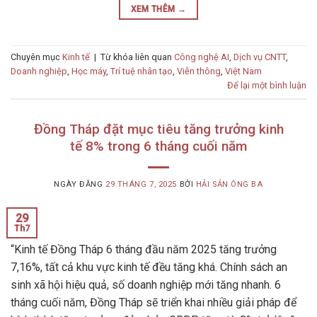
XEM THÊM
→
Chuyên mục
Kinh tế
|
Từ khóa liên quan
Công nghệ AI
,
Dịch vụ CNTT
,
Doanh nghiệp
,
Học máy
,
Trí tuệ nhân tạo
,
Viễn thông
,
Việt Nam
Để lại một bình luận
Đồng Tháp đặt mục tiêu tăng trưởng kinh
tế 8% trong 6 tháng cuối năm
NGÀY ĐĂNG
29 THÁNG 7, 2025
BỞI
HẢI SẢN ÔNG BA
29
Th7
“Kinh tế Đồng Tháp 6 tháng đầu năm 2025 tăng trưởng
7,16%, tất cả khu vực kinh tế đều tăng khá. Chính sách an
sinh xã hội hiệu quả, số doanh nghiệp mới tăng nhanh. 6
tháng cuối năm, Đồng Tháp sẽ triển khai nhiều giải pháp để