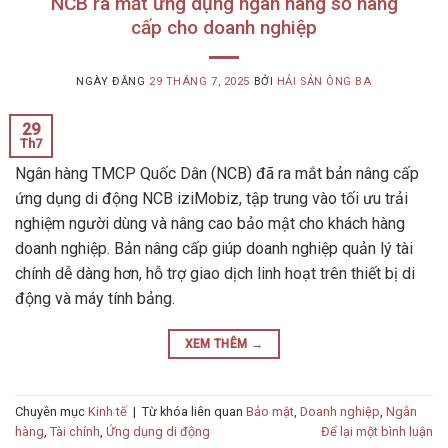
NCB ra mắt ứng dụng ngân hàng số nâng
cấp cho doanh nghiệp
NGÀY ĐĂNG
29 THÁNG 7, 2025
BỞI
HẢI SẢN ÔNG BA
29
Th7
Ngân hàng TMCP Quốc Dân (NCB) đã ra mắt bản nâng cấp
ứng dụng di động NCB iziMobiz, tập trung vào tối ưu trải
nghiệm người dùng và nâng cao bảo mật cho khách hàng
doanh nghiệp. Bản nâng cấp giúp doanh nghiệp quản lý tài
chính dễ dàng hơn, hỗ trợ giao dịch linh hoạt trên thiết bị di
động và máy tính bảng.
XEM THÊM
→
Chuyên mục
Kinh tế
|
Từ khóa liên quan
Bảo mật
,
Doanh nghiệp
,
Ngân
hàng
,
Tài chính
,
Ứng dụng di động
Để lại một bình luận