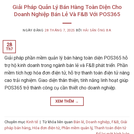
Giải Pháp Quản Lý Bán Hàng Toàn Diện Cho
Doanh Nghiệp Bán Lẻ Và F&B Với POS365
NGÀY ĐĂNG
28 THÁNG 7, 2025
BỞI
HẢI SẢN ÔNG BA
28
Th7
Giải pháp phần mềm quản lý bán hàng toàn diện POS365 hỗ
trợ hộ kinh doanh trong ngành bán lẻ và F&B phát triển. Phần
mềm tích hợp hóa đơn điện tử, hỗ trợ thanh toán điện tử nâng
cao trải nghiệm. Giao diện thân thiện, tính năng linh hoạt giúp
POS365 trở thành công cụ cần thiết cho doanh nghiệp.
XEM THÊM
→
Chuyên mục
Kinh tế
|
Từ khóa liên quan
Bán lẻ
,
Doanh nghiệp
,
F&B
,
Giải
pháp bán hàng
,
Hóa đơn điện tử
,
Phần mềm quản lý
,
Thanh toán điện tử
Để lại một bình luận