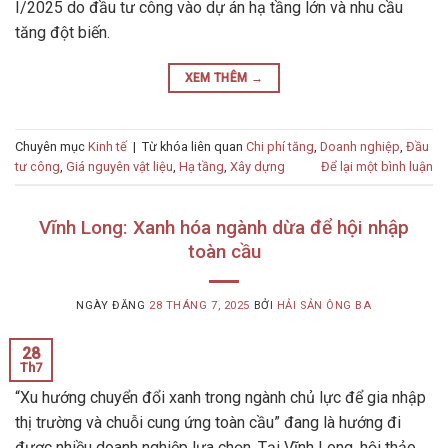
I/2025 do đầu tư công vào dự án hạ tầng lớn và nhu cầu
tăng đột biến.
XEM THÊM
→
Chuyên mục
Kinh tế
|
Từ khóa liên quan
Chi phí tăng
,
Doanh nghiệp
,
Đầu
tư công
,
Giá nguyên vật liệu
,
Hạ tầng
,
Xây dựng
Để lại một bình luận
Vĩnh Long: Xanh hóa ngành dừa để hội nhập
toàn cầu
NGÀY ĐĂNG
28 THÁNG 7, 2025
BỞI
HẢI SẢN ÔNG BA
28
Th7
“Xu hướng chuyển đổi xanh trong ngành chủ lực để gia nhập
thị trường và chuỗi cung ứng toàn cầu” đang là hướng đi
được nhiều doanh nghiệp lựa chọn. Tại Vĩnh Long, hội thảo