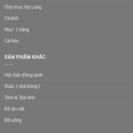
Chả mực Hạ Long
Cá khô
Mực 1 nắng
Cá héo
SẢN PHẨM KHÁC
Hải Sản đông lạnh
Ruốc ( chà bông )
Tôm & Tép khô
Đồ ăn vặt
Đồ uống