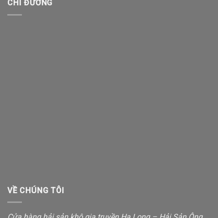
CHỈ ĐƯỜNG
VỀ CHÚNG TÔI
Cửa hàng hải sản khô gia truyền Hạ Long – Hải Sản Ông