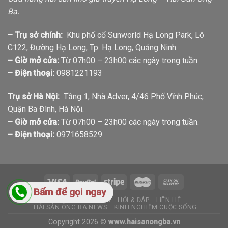
Ba.
– Trụ sở chính:
Khu phố cổ Sunworld Hạ Long Park, Lô
C122, Đường Hạ Long, Tp. Hạ Long, Quảng Ninh.
– Giờ mở cửa:
Từ 07h00 – 23h00 các ngày trong tuần.
– Điện thoại:
0981221193
Trụ sở Hà Nội:
Tầng 1, Nhà Adver, 4/46 Phố Vĩnh Phúc,
Quận Ba Đình, Hà Nội.
– Giờ mở cửa:
Từ 07h00 – 23h00 các ngày trong tuần.
– Điện thoại:
0971658529
Bấm để gọi ngay
GIỚI THIỆU
TIN TỨC
HỎI & ĐÁP
LIÊN HỆ
HẢI SẢN ÔNG BA NEWS
KINH NGHIỆM CUỘC SỐNG
Copyright 2026 ©
www.haisanongba.vn