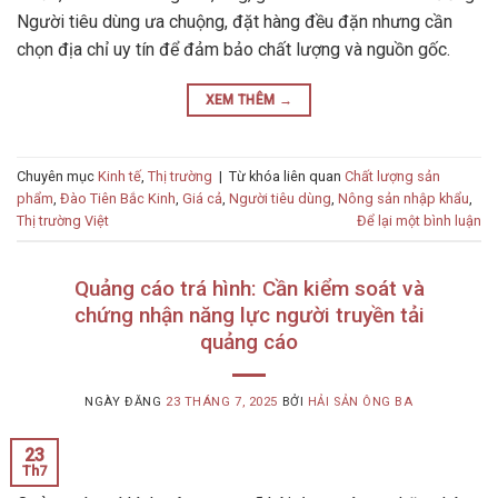
Người tiêu dùng ưa chuộng, đặt hàng đều đặn nhưng cần
chọn địa chỉ uy tín để đảm bảo chất lượng và nguồn gốc.
XEM THÊM
→
Chuyên mục
Kinh tế
,
Thị trường
|
Từ khóa liên quan
Chất lượng sản
phẩm
,
Đào Tiên Bắc Kinh
,
Giá cả
,
Người tiêu dùng
,
Nông sản nhập khẩu
,
Thị trường Việt
Để lại một bình luận
Quảng cáo trá hình: Cần kiểm soát và
chứng nhận năng lực người truyền tải
quảng cáo
NGÀY ĐĂNG
23 THÁNG 7, 2025
BỞI
HẢI SẢN ÔNG BA
23
Th7