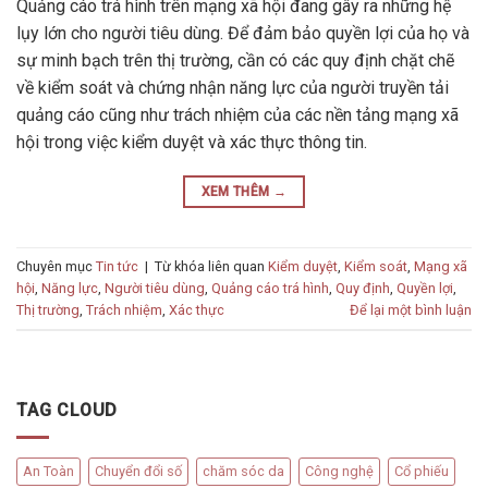
Quảng cáo trá hình trên mạng xã hội đang gây ra những hệ
lụy lớn cho người tiêu dùng. Để đảm bảo quyền lợi của họ và
sự minh bạch trên thị trường, cần có các quy định chặt chẽ
về kiểm soát và chứng nhận năng lực của người truyền tải
quảng cáo cũng như trách nhiệm của các nền tảng mạng xã
hội trong việc kiểm duyệt và xác thực thông tin.
XEM THÊM
→
Chuyên mục
Tin tức
|
Từ khóa liên quan
Kiểm duyệt
,
Kiểm soát
,
Mạng xã
hội
,
Năng lực
,
Người tiêu dùng
,
Quảng cáo trá hình
,
Quy định
,
Quyền lợi
,
Thị trường
,
Trách nhiệm
,
Xác thực
Để lại một bình luận
TAG CLOUD
An Toàn
Chuyển đổi số
chăm sóc da
Công nghệ
Cổ phiếu