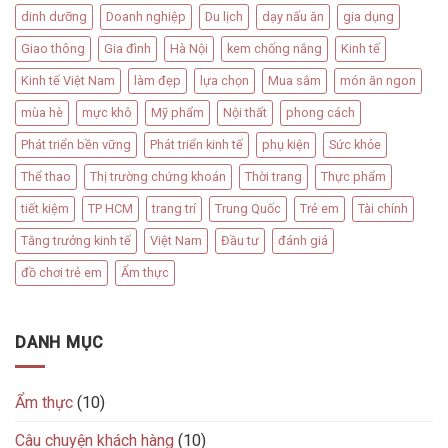
dinh dưỡng
Doanh nghiệp
Du lịch
dạy nấu ăn
gia dụng
Giao thông
Gia đình
Hà Nội
kem chống nắng
Kinh tế
Kinh tế Việt Nam
làm đẹp
lựa chọn
Mua sắm
món ăn ngon
mùa hè
mực khô
Mỹ phẩm
Nội thất
phong cách
Phát triển bền vững
Phát triển kinh tế
phụ kiện
Sức khỏe
Thể thao
Thị trường chứng khoán
Thời trang
Thực phẩm
tiết kiệm
TP HCM
trang trí
Trung Quốc
Trẻ em
Tài chính
Tăng trưởng kinh tế
Việt Nam
Đầu tư
đánh giá
đồ chơi trẻ em
Ẩm thực
DANH MỤC
Ẩm thực
(10)
Câu chuyện khách hàng
(10)