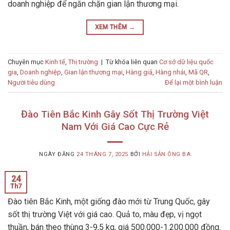
doanh nghiệp để ngăn chặn gian lận thương mại.
XEM THÊM
→
Chuyên mục
Kinh tế
,
Thị trường
|
Từ khóa liên quan
Cơ sở dữ liệu quốc
gia
,
Doanh nghiệp
,
Gian lận thương mại
,
Hàng giả
,
Hàng nhái
,
Mã QR
,
Người tiêu dùng
Để lại một bình luận
Đào Tiên Bắc Kinh Gây Sốt Thị Trường Việt
Nam Với Giá Cao Cực Rẻ
NGÀY ĐĂNG
24 THÁNG 7, 2025
BỞI
HẢI SẢN ÔNG BA
24
Th7
Đào tiên Bắc Kinh, một giống đào mới từ Trung Quốc, gây
sốt thị trường Việt với giá cao. Quả to, màu đẹp, vị ngọt
thuần, bán theo thùng 3-9,5 kg, giá 500.000-1.200.000 đồng.