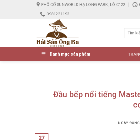
Skip
PHỐ CỔ SUNWORLD HẠ LONG PARK, LÔ C122
to
0981221193
content
Danh mục sản phẩm
TRAN
Đầu bếp nổi tiếng Mas
c
NGÀY ĐĂN
27