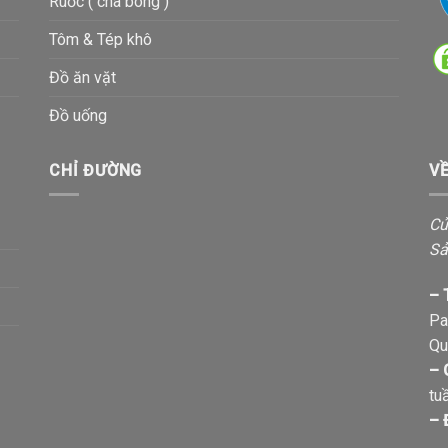
Ruốc ( chà bông )
Tôm & Tép khô
Đồ ăn vặt
Đồ uống
CHỈ ĐƯỜNG
V
Cử
Sả
– 
Pa
Qu
– 
tu
– 