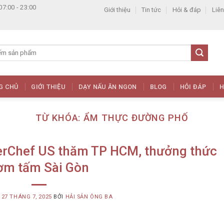
07:00 - 23:00
Giới thiệu
Tin tức
Hỏi & đáp
Liên
G CHỦ
GIỚI THIỆU
DẠY NẤU ĂN NGON
BLOG
HỎI ĐÁP
H
TỪ KHÓA:
ẨM THỰC ĐƯỜNG PHỐ
terChef US thăm TP HCM, thưởng thức
ơm tấm Sài Gòn
G
27 THÁNG 7, 2025
BỞI
HẢI SẢN ÔNG BA