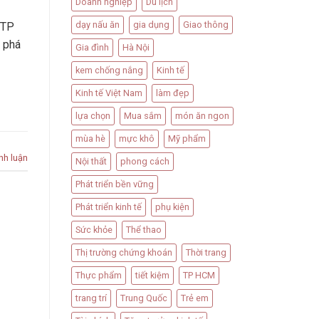
Doanh nghiệp
Du lịch
dạy nấu ăn
gia dụng
Giao thông
 TP
 phá
Gia đình
Hà Nội
kem chống nắng
Kinh tế
Kinh tế Việt Nam
làm đẹp
lựa chọn
Mua sắm
món ăn ngon
mùa hè
mực khô
Mỹ phẩm
nh luận
Nội thất
phong cách
Phát triển bền vững
Phát triển kinh tế
phụ kiện
Sức khỏe
Thể thao
Thị trường chứng khoán
Thời trang
Thực phẩm
tiết kiệm
TP HCM
trang trí
Trung Quốc
Trẻ em