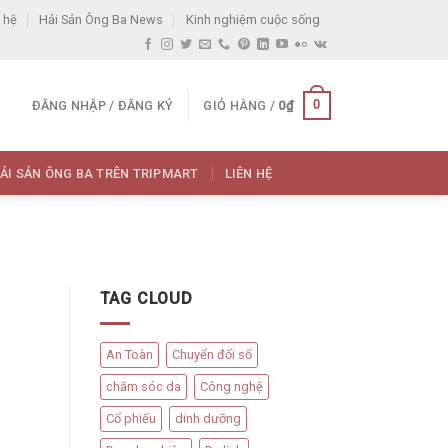
 hệ
Hải Sản Ông Ba News
Kinh nghiệm cuộc sống
0
ĐĂNG NHẬP / ĐĂNG KÝ
GIỎ HÀNG /
0
₫
ẢI SẢN ÔNG BA TRÊN TRIPMART
LIÊN HỆ
TAG CLOUD
An Toàn
Chuyển đổi số
chăm sóc da
Công nghệ
Cổ phiếu
dinh dưỡng