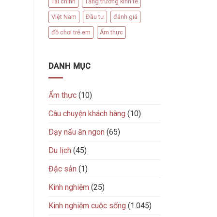
Tài chính
Tăng trưởng kinh tế
Việt Nam
Đầu tư
đánh giá
đồ chơi trẻ em
Ẩm thực
DANH MỤC
Ẩm thực
(10)
Câu chuyện khách hàng
(10)
Dạy nấu ăn ngon
(65)
Du lịch
(45)
Đặc sản
(1)
Kinh nghiệm
(25)
Kinh nghiệm cuộc sống
(1.045)