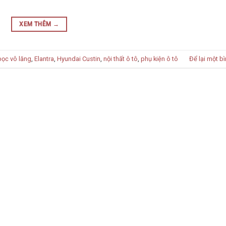
XEM THÊM
→
bọc vô lăng
,
Elantra
,
Hyundai Custin
,
nội thất ô tô
,
phụ kiện ô tô
Để lại một bì