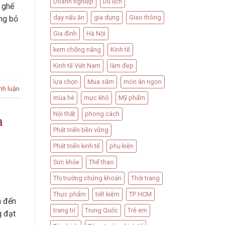
Doanh nghiệp
Du lịch
ư ghế
dạy nấu ăn
gia dụng
Giao thông
ờng bỏ
Gia đình
Hà Nội
kem chống nắng
Kinh tế
Kinh tế Việt Nam
làm đẹp
lựa chọn
Mua sắm
món ăn ngon
nh luận
mùa hè
mực khô
Mỹ phẩm
Nội thất
phong cách
à
Phát triển bền vững
Phát triển kinh tế
phụ kiện
Sức khỏe
Thể thao
Thị trường chứng khoán
Thời trang
Thực phẩm
tiết kiệm
TP HCM
n đến
trang trí
Trung Quốc
Trẻ em
g đạt