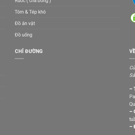
Ruốc ( chà bông )
Tôm & Tép khô
Đồ ăn vặt
Đồ uống
CHỈ ĐƯỜNG
V
Cử
Sả
– 
Pa
Qu
– 
tu
– 