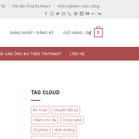
 hệ
Hải Sản Ông Ba News
Kinh nghiệm cuộc sống
0
ĐĂNG NHẬP / ĐĂNG KÝ
GIỎ HÀNG /
0
₫
ẢI SẢN ÔNG BA TRÊN TRIPMART
LIÊN HỆ
TAG CLOUD
An Toàn
Chuyển đổi số
chăm sóc da
Công nghệ
Cổ phiếu
dinh dưỡng