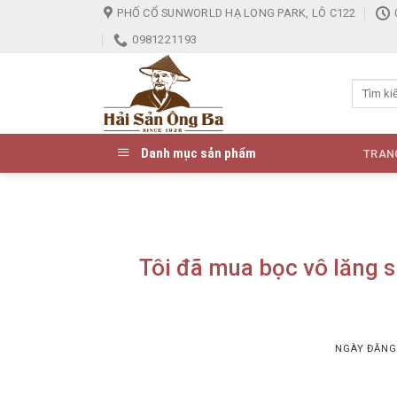
Skip
PHỐ CỔ SUNWORLD HẠ LONG PARK, LÔ C122
to
0981221193
content
Danh mục sản phẩm
TRAN
Tôi đã mua bọc vô lăng si
NGÀY ĐĂN