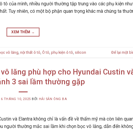
 ô tô của mình, nhiều người thường tập trung vào các phụ kiện nh
i thất. Tuy nhiên, có một bộ phận quan trọng khác mà chúng ta thư
XEM THÊM
→
bọc vô lăng
,
nội thất ô tô
,
Ô tô
,
phụ kiện ô tô
,
silicon
Để lại một bì
vô lăng phù hợp cho Hyundai Custin v
ránh 3 sai lầm thường gặp
G
6 THÁNG 10, 2025
BỞI
HẢI SẢN ÔNG BA
ustin và Elantra không chỉ là vấn đề về thẩm mỹ mà còn liên qua
nhiều người thường mắc sai lầm khi chọn bọc vô lăng, dẫn đến khôn