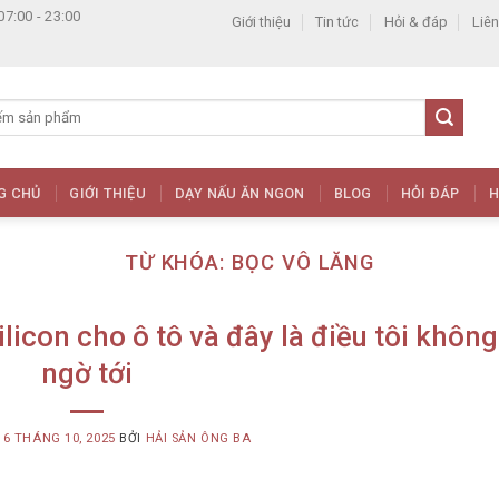
07:00 - 23:00
Giới thiệu
Tin tức
Hỏi & đáp
Liên
G CHỦ
GIỚI THIỆU
DẠY NẤU ĂN NGON
BLOG
HỎI ĐÁP
H
TỪ KHÓA:
BỌC VÔ LĂNG
licon cho ô tô và đây là điều tôi không
ngờ tới
G
6 THÁNG 10, 2025
BỞI
HẢI SẢN ÔNG BA