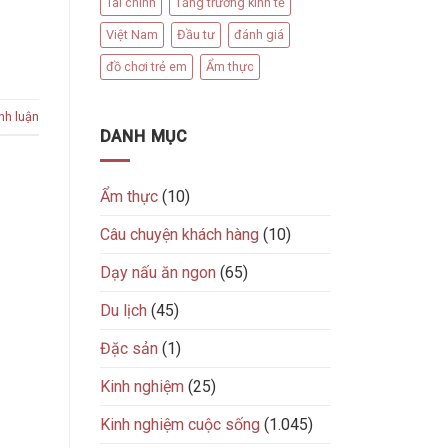
Tài chính
Tăng trưởng kinh tế
Việt Nam
Đầu tư
đánh giá
đồ chơi trẻ em
Ẩm thực
nh luận
DANH MỤC
Ẩm thực
(10)
Câu chuyện khách hàng
(10)
Dạy nấu ăn ngon
(65)
Du lịch
(45)
Đặc sản
(1)
Kinh nghiệm
(25)
Kinh nghiệm cuộc sống
(1.045)