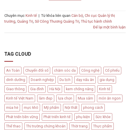
Chuyên mục
Kinh tế
|
Từ khóa liên quan
Cán bộ
,
Chi cục Quản lý thị
trường
,
Quảng Trị
,
Sở Công Thương Quảng Trị
,
Thủ tục hành chính
Để lại một bình luận
TAG CLOUD
An Toàn
Chuyển đổi số
chăm sóc da
Công nghệ
Cổ phiếu
dinh dưỡng
Doanh nghiệp
Du lịch
dạy nấu ăn
gia dụng
Giao thông
Gia đình
Hà Nội
kem chống nắng
Kinh tế
Kinh tế Việt Nam
làm đẹp
lựa chọn
Mua sắm
món ăn ngon
mùa hè
mực khô
Mỹ phẩm
Nội thất
phong cách
Phát triển bền vững
Phát triển kinh tế
phụ kiện
Sức khỏe
Thể thao
Thị trường chứng khoán
Thời trang
Thực phẩm