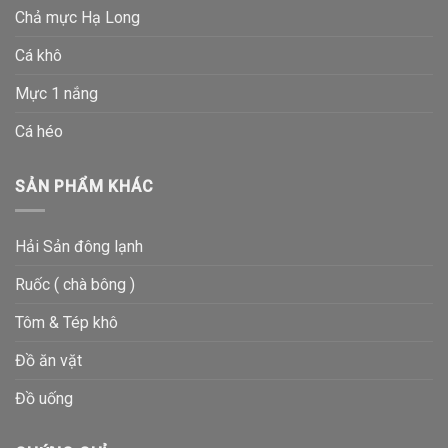
Chả mực Hạ Long
Cá khô
Mực 1 nắng
Cá héo
SẢN PHẨM KHÁC
Hải Sản đông lạnh
Ruốc ( chà bông )
Tôm & Tép khô
Đồ ăn vặt
Đồ uống