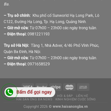
Ba.
– Trụ sở chính:
Khu phố cổ Sunworld Hạ Long Park, Lô
C122, Đường Hạ Long, Tp. Hạ Long, Quảng Ninh.
– Giờ mở cửa:
Từ 07h00 – 23h00 các ngày trong tuần.
– Điện thoại:
0981221193
Trụ sở Hà Nội:
Tầng 1, Nhà Adver, 4/46 Phố Vĩnh Phúc,
Quận Ba Đình, Hà Nội.
– Giờ mở cửa:
Từ 07h00 – 23h00 các ngày trong tuần.
– Điện thoại:
0971658529
Bấm để gọi ngay
GIỚI THIỆU
TIN TỨC
HỎI & ĐÁP
LIÊN HỆ
HẢI SẢN ÔNG BA NEWS
KINH NGHIỆM CUỘC SỐNG
Copyright 2026 ©
www.haisanongba.vn