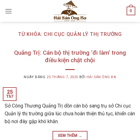
Skip
0
to
content
TỪ KHÓA:
CHI CỤC QUẢN LÝ THỊ TRƯỜNG
Quảng Trị: Cán bộ thị trường ‘đi làm’ trong
điều kiện chật chội
NGÀY ĐĂNG
25 THÁNG 7, 2025
BỞI
HẢI SẢN ÔNG BA
25
Th7
Sở Công Thương Quảng Trị dồn cán bộ sang trụ sở Chi cục
Quản lý thị trường giữa lúc chưa hoàn thiện thủ tục, khiến cán
bộ nơi đây gặp khó khăn.
XEM THÊM
→