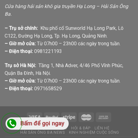
Cửa hàng hải sản khô gia truyền Hạ Long – Hải Sản Ông
Ba.
– Trụ sở chính:
Khu phố cổ Sunworld Hạ Long Park, Lô
C122, Đường Hạ Long, Tp. Hạ Long, Quảng Ninh.
– Giờ mở cửa:
Từ 07h00 – 23h00 các ngày trong tuần.
– Điện thoại:
0981221193
Trụ sở Hà Nội:
Tầng 1, Nhà Adver, 4/46 Phố Vĩnh Phúc,
Quận Ba Đình, Hà Nội.
– Giờ mở cửa:
Từ 07h00 – 23h00 các ngày trong tuần.
– Điện thoại:
0971658529
Bấm để gọi ngay
GIỚI THIỆU
TIN TỨC
HỎI & ĐÁP
LIÊN HỆ
HẢI SẢN ÔNG BA NEWS
KINH NGHIỆM CUỘC SỐNG