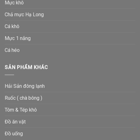
Mực khô
Chả mực Hạ Long
Cá khô
Mực 1 nắng
Cá héo
SẢN PHẨM KHÁC
Hải Sản đông lạnh
Ruốc ( chà bông )
Tôm & Tép khô
Đồ ăn vặt
Đồ uống