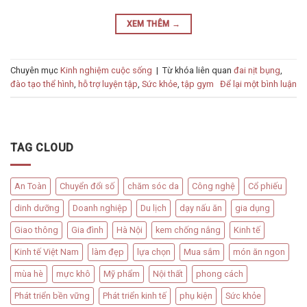
XEM THÊM
→
Chuyên mục
Kinh nghiệm cuộc sống
|
Từ khóa liên quan
đai nịt bụng
,
đào tạo thể hình
,
hỗ trợ luyện tập
,
Sức khỏe
,
tập gym
Để lại một bình luận
TAG CLOUD
An Toàn
Chuyển đổi số
chăm sóc da
Công nghệ
Cổ phiếu
dinh dưỡng
Doanh nghiệp
Du lịch
dạy nấu ăn
gia dụng
Giao thông
Gia đình
Hà Nội
kem chống nắng
Kinh tế
Kinh tế Việt Nam
làm đẹp
lựa chọn
Mua sắm
món ăn ngon
mùa hè
mực khô
Mỹ phẩm
Nội thất
phong cách
Phát triển bền vững
Phát triển kinh tế
phụ kiện
Sức khỏe