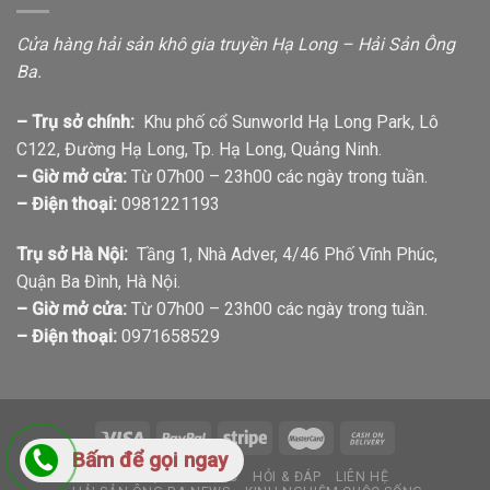
Cửa hàng hải sản khô gia truyền Hạ Long – Hải Sản Ông
Ba.
– Trụ sở chính:
Khu phố cổ Sunworld Hạ Long Park, Lô
C122, Đường Hạ Long, Tp. Hạ Long, Quảng Ninh.
– Giờ mở cửa:
Từ 07h00 – 23h00 các ngày trong tuần.
– Điện thoại:
0981221193
Trụ sở Hà Nội:
Tầng 1, Nhà Adver, 4/46 Phố Vĩnh Phúc,
Quận Ba Đình, Hà Nội.
– Giờ mở cửa:
Từ 07h00 – 23h00 các ngày trong tuần.
– Điện thoại:
0971658529
Bấm để gọi ngay
GIỚI THIỆU
TIN TỨC
HỎI & ĐÁP
LIÊN HỆ