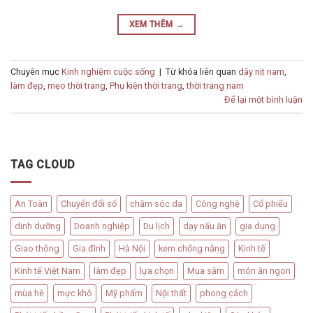
XEM THÊM
→
Chuyên mục
Kinh nghiệm cuộc sống
|
Từ khóa liên quan
dây nịt nam
,
làm đẹp
,
mẹo thời trang
,
Phụ kiện thời trang
,
thời trang nam
Để lại một bình luận
TAG CLOUD
An Toàn
Chuyển đổi số
chăm sóc da
Công nghệ
Cổ phiếu
dinh dưỡng
Doanh nghiệp
Du lịch
dạy nấu ăn
gia dụng
Giao thông
Gia đình
Hà Nội
kem chống nắng
Kinh tế
Kinh tế Việt Nam
làm đẹp
lựa chọn
Mua sắm
món ăn ngon
mùa hè
mực khô
Mỹ phẩm
Nội thất
phong cách