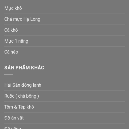
Mực khô
Chả mực Hạ Long
Cá khô
Mực 1 nắng
Cá héo
SẢN PHẨM KHÁC
Hải Sản đông lạnh
Ruốc ( chà bông )
Tôm & Tép khô
Đồ ăn vặt
Đồ uống