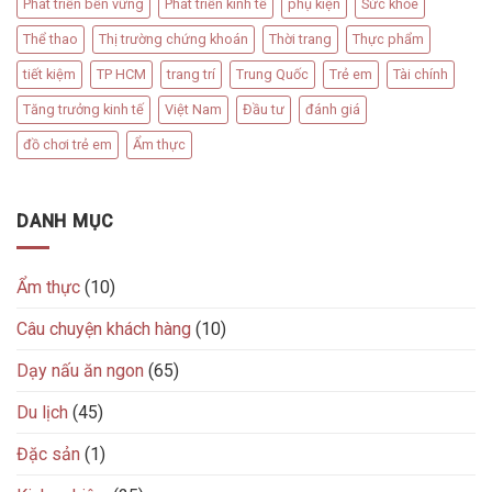
Phát triển bền vững
Phát triển kinh tế
phụ kiện
Sức khỏe
Thể thao
Thị trường chứng khoán
Thời trang
Thực phẩm
tiết kiệm
TP HCM
trang trí
Trung Quốc
Trẻ em
Tài chính
Tăng trưởng kinh tế
Việt Nam
Đầu tư
đánh giá
đồ chơi trẻ em
Ẩm thực
DANH MỤC
Ẩm thực
(10)
Câu chuyện khách hàng
(10)
Dạy nấu ăn ngon
(65)
Du lịch
(45)
Đặc sản
(1)