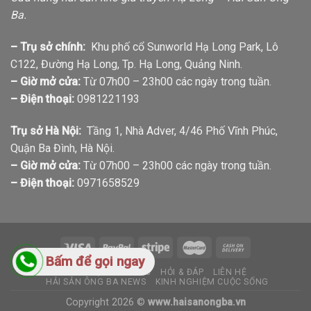
Ba.
– Trụ sở chính:
Khu phố cổ Sunworld Hạ Long Park, Lô
C122, Đường Hạ Long, Tp. Hạ Long, Quảng Ninh.
– Giờ mở cửa:
Từ 07h00 – 23h00 các ngày trong tuần.
– Điện thoại:
0981221193
Trụ sở Hà Nội:
Tầng 1, Nhà Adver, 4/46 Phố Vĩnh Phúc,
Quận Ba Đình, Hà Nội.
– Giờ mở cửa:
Từ 07h00 – 23h00 các ngày trong tuần.
– Điện thoại:
0971658529
Bấm để gọi ngay
GIỚI THIỆU
TIN TỨC
HỎI & ĐÁP
LIÊN HỆ
HẢI SẢN ÔNG BA NEWS
KINH NGHIỆM CUỘC SỐNG
Copyright 2026 ©
www.haisanongba.vn