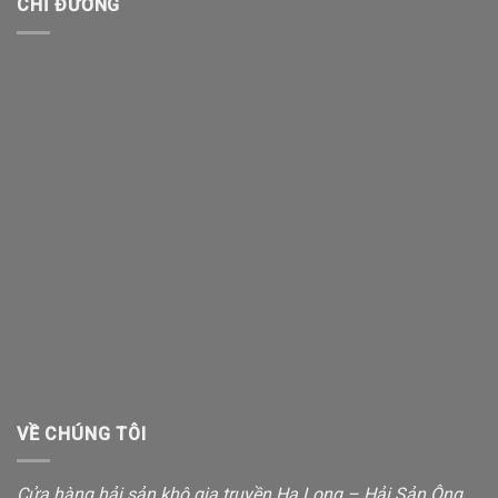
CHỈ ĐƯỜNG
VỀ CHÚNG TÔI
Cửa hàng hải sản khô gia truyền Hạ Long – Hải Sản Ông