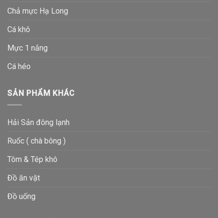
Chả mực Hạ Long
Cá khô
Mực 1 nắng
Cá héo
SẢN PHẨM KHÁC
Hải Sản đông lạnh
Ruốc ( chà bông )
Tôm & Tép khô
Đồ ăn vặt
Đồ uống