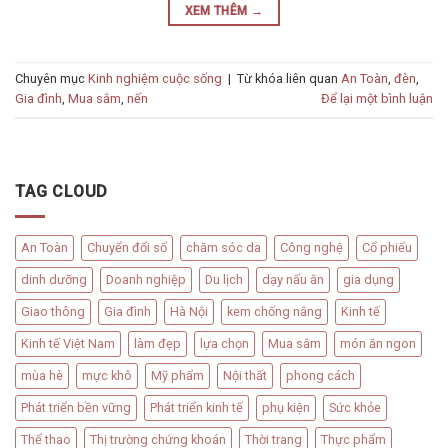
XEM THÊM
→
Chuyên mục
Kinh nghiệm cuộc sống
|
Từ khóa liên quan
An Toàn
,
đèn
,
Gia đình
,
Mua sắm
,
nến
Để lại một bình luận
TAG CLOUD
An Toàn
Chuyển đổi số
chăm sóc da
Công nghệ
Cổ phiếu
dinh dưỡng
Doanh nghiệp
Du lịch
dạy nấu ăn
gia dụng
Giao thông
Gia đình
Hà Nội
kem chống nắng
Kinh tế
Kinh tế Việt Nam
làm đẹp
lựa chọn
Mua sắm
món ăn ngon
mùa hè
mực khô
Mỹ phẩm
Nội thất
phong cách
Phát triển bền vững
Phát triển kinh tế
phụ kiện
Sức khỏe
Thể thao
Thị trường chứng khoán
Thời trang
Thực phẩm