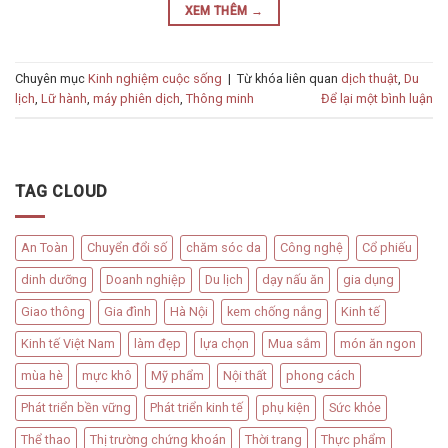
XEM THÊM
→
Chuyên mục
Kinh nghiệm cuộc sống
|
Từ khóa liên quan
dịch thuật
,
Du
lịch
,
Lữ hành
,
máy phiên dịch
,
Thông minh
Để lại một bình luận
TAG CLOUD
An Toàn
Chuyển đổi số
chăm sóc da
Công nghệ
Cổ phiếu
dinh dưỡng
Doanh nghiệp
Du lịch
dạy nấu ăn
gia dụng
Giao thông
Gia đình
Hà Nội
kem chống nắng
Kinh tế
Kinh tế Việt Nam
làm đẹp
lựa chọn
Mua sắm
món ăn ngon
mùa hè
mực khô
Mỹ phẩm
Nội thất
phong cách
Phát triển bền vững
Phát triển kinh tế
phụ kiện
Sức khỏe
Thể thao
Thị trường chứng khoán
Thời trang
Thực phẩm