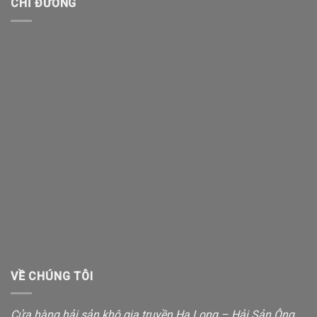
CHỈ ĐƯỜNG
VỀ CHÚNG TÔI
Cửa hàng hải sản khô gia truyền Hạ Long – Hải Sản Ông