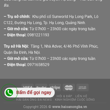
Ba.
– Trụ sở chính:
Khu phố cổ Sunworld Hạ Long Park, Lô
C122, Đường Hạ Long, Tp. Hạ Long, Quảng Ninh.
– Giờ mở cửa:
Từ 07h00 – 23h00 các ngày trong tuần.
– Điện thoại:
0981221193
Trụ sở Hà Nội:
Tầng 1, Nhà Adver, 4/46 Phố Vĩnh Phúc,
Quận Ba Đình, Hà Nội.
– Giờ mở cửa:
Từ 07h00 – 23h00 các ngày trong tuần.
– Điện thoại:
0971658529
Bấm để gọi ngay
GIỚI THIỆU
TIN TỨC
HỎI & ĐÁP
LIÊN HỆ
HẢI SẢN ÔNG BA NEWS
KINH NGHIỆM CUỘC SỐNG
Copyright 2026 ©
www.haisanongba.vn