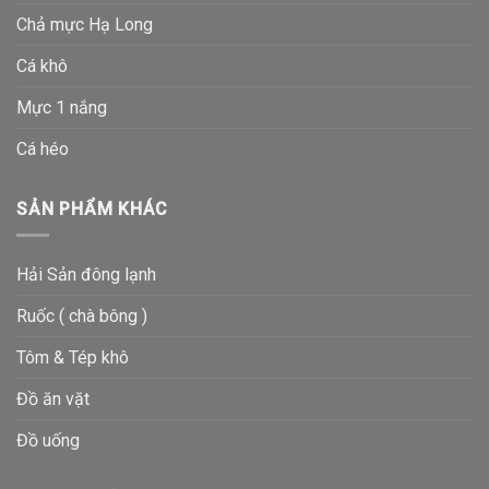
Chả mực Hạ Long
Cá khô
Mực 1 nắng
Cá héo
SẢN PHẨM KHÁC
Hải Sản đông lạnh
Ruốc ( chà bông )
Tôm & Tép khô
Đồ ăn vặt
Đồ uống