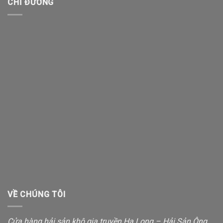
CHỈ ĐƯỜNG
VỀ CHÚNG TÔI
Cửa hàng hải sản khô gia truyền Hạ Long – Hải Sản Ông