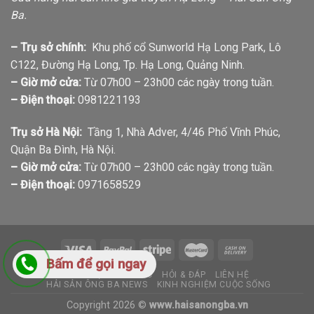
Ba.
– Trụ sở chính:
Khu phố cổ Sunworld Hạ Long Park, Lô
C122, Đường Hạ Long, Tp. Hạ Long, Quảng Ninh.
– Giờ mở cửa:
Từ 07h00 – 23h00 các ngày trong tuần.
– Điện thoại:
0981221193
Trụ sở Hà Nội:
Tầng 1, Nhà Adver, 4/46 Phố Vĩnh Phúc,
Quận Ba Đình, Hà Nội.
– Giờ mở cửa:
Từ 07h00 – 23h00 các ngày trong tuần.
– Điện thoại:
0971658529
Bấm để gọi ngay
GIỚI THIỆU
TIN TỨC
HỎI & ĐÁP
LIÊN HỆ
HẢI SẢN ÔNG BA NEWS
KINH NGHIỆM CUỘC SỐNG
Copyright 2026 ©
www.haisanongba.vn