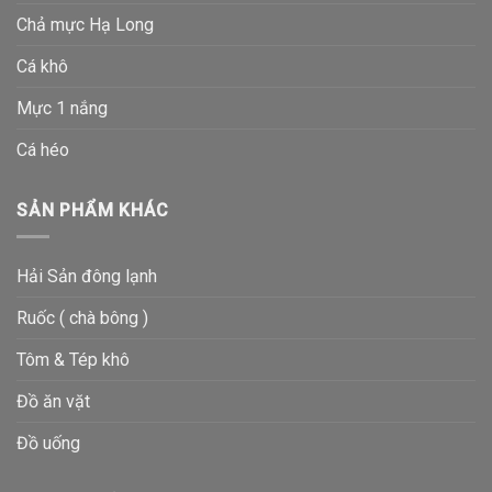
Chả mực Hạ Long
Cá khô
Mực 1 nắng
Cá héo
SẢN PHẨM KHÁC
Hải Sản đông lạnh
Ruốc ( chà bông )
Tôm & Tép khô
Đồ ăn vặt
Đồ uống