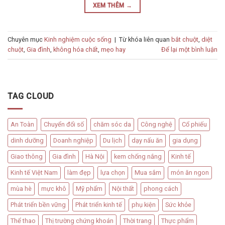
XEM THÊM
→
Chuyên mục
Kinh nghiệm cuộc sống
|
Từ khóa liên quan
bắt chuột
,
diệt
chuột
,
Gia đình
,
không hóa chất
,
mẹo hay
Để lại một bình luận
TAG CLOUD
An Toàn
Chuyển đổi số
chăm sóc da
Công nghệ
Cổ phiếu
dinh dưỡng
Doanh nghiệp
Du lịch
dạy nấu ăn
gia dụng
Giao thông
Gia đình
Hà Nội
kem chống nắng
Kinh tế
Kinh tế Việt Nam
làm đẹp
lựa chọn
Mua sắm
món ăn ngon
mùa hè
mực khô
Mỹ phẩm
Nội thất
phong cách
Phát triển bền vững
Phát triển kinh tế
phụ kiện
Sức khỏe
Thể thao
Thị trường chứng khoán
Thời trang
Thực phẩm