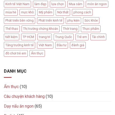
Kinh tế Việt Nam
làm đẹp
lựa chọn
Mua sắm
món ăn ngon
mùa hè
mực khô
Mỹ phẩm
Nội thất
phong cách
Phát triển bền vững
Phát triển kinh tế
phụ kiện
Sức khỏe
Thể thao
Thị trường chứng khoán
Thời trang
Thực phẩm
tiết kiệm
TP HCM
trang trí
Trung Quốc
Trẻ em
Tài chính
Tăng trưởng kinh tế
Việt Nam
Đầu tư
đánh giá
đồ chơi trẻ em
Ẩm thực
DANH MỤC
Ẩm thực
(10)
Câu chuyện khách hàng
(10)
Dạy nấu ăn ngon
(65)