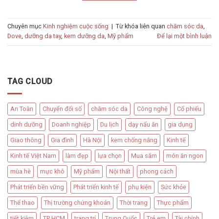
Chuyên mục
Kinh nghiệm cuộc sống
|
Từ khóa liên quan
chăm sóc da
,
Dove
,
dưỡng da tay
,
kem dưỡng da
,
Mỹ phẩm
Để lại một bình luận
TAG CLOUD
An Toàn
Chuyển đổi số
chăm sóc da
Công nghệ
Cổ phiếu
dinh dưỡng
Doanh nghiệp
Du lịch
dạy nấu ăn
gia dụng
Giao thông
Gia đình
Hà Nội
kem chống nắng
Kinh tế
Kinh tế Việt Nam
làm đẹp
lựa chọn
Mua sắm
món ăn ngon
mùa hè
mực khô
Mỹ phẩm
Nội thất
phong cách
Phát triển bền vững
Phát triển kinh tế
phụ kiện
Sức khỏe
Thể thao
Thị trường chứng khoán
Thời trang
Thực phẩm
tiết kiệm
TP HCM
trang trí
Trung Quốc
Trẻ em
Tài chính