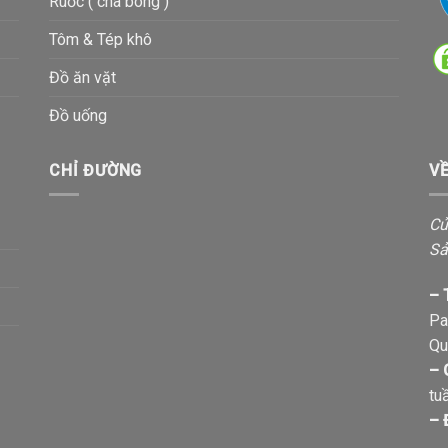
Ruốc ( chà bông )
Tôm & Tép khô
Đồ ăn vặt
Đồ uống
CHỈ ĐƯỜNG
V
Cử
Sả
– 
Pa
Qu
– 
tu
– 