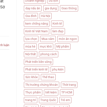
Doanh nghiệp
Du lịch
át
 Sở
dạy nấu ăn
gia dụng
Giao thông
Gia đình
Hà Nội
kem chống nắng
Kinh tế
Kinh tế Việt Nam
làm đẹp
lựa chọn
Mua sắm
món ăn ngon
nh luận
mùa hè
mực khô
Mỹ phẩm
Nội thất
phong cách
Phát triển bền vững
Phát triển kinh tế
phụ kiện
Sức khỏe
Thể thao
Thị trường chứng khoán
Thời trang
Thực phẩm
tiết kiệm
TP HCM
trang trí
Trung Quốc
Trẻ em