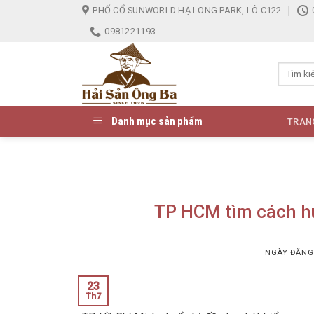
Skip
PHỐ CỔ SUNWORLD HẠ LONG PARK, LÔ C122
to
0981221193
content
Danh mục sản phẩm
TRAN
TP HCM tìm cách hu
NGÀY ĐĂN
23
Th7