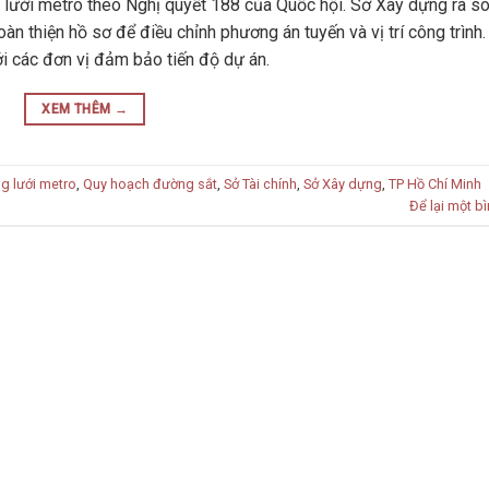
 lưới metro theo Nghị quyết 188 của Quốc hội. Sở Xây dựng rà so
àn thiện hồ sơ để điều chỉnh phương án tuyến và vị trí công trình.
ới các đơn vị đảm bảo tiến độ dự án.
XEM THÊM
→
g lưới metro
,
Quy hoạch đường sắt
,
Sở Tài chính
,
Sở Xây dựng
,
TP Hồ Chí Minh
Để lại một bì