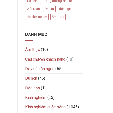
Tài chính
Tăng trưởng kinh tế
Việt Nam
Đầu tư
đánh giá
đồ chơi trẻ em
Ẩm thực
DANH MỤC
Ẩm thực
(10)
Câu chuyện khách hàng
(10)
Dạy nấu ăn ngon
(65)
Du lịch
(45)
Đặc sản
(1)
Kinh nghiệm
(25)
Kinh nghiệm cuộc sống
(1.045)