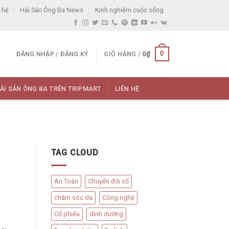
 hệ
Hải Sản Ông Ba News
Kinh nghiệm cuộc sống
0
ĐĂNG NHẬP / ĐĂNG KÝ
GIỎ HÀNG /
0
₫
ẢI SẢN ÔNG BA TRÊN TRIPMART
LIÊN HỆ
TAG CLOUD
An Toàn
Chuyển đổi số
chăm sóc da
Công nghệ
Cổ phiếu
dinh dưỡng