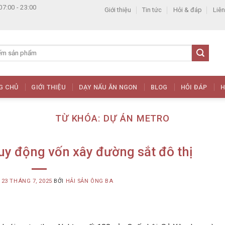
07:00 - 23:00
Giới thiệu
Tin tức
Hỏi & đáp
Liên
G CHỦ
GIỚI THIỆU
DẠY NẤU ĂN NGON
BLOG
HỎI ĐÁP
H
TỪ KHÓA:
DỰ ÁN METRO
y động vốn xây đường sắt đô thị
G
23 THÁNG 7, 2025
BỞI
HẢI SẢN ÔNG BA