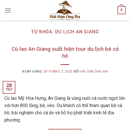
Skip
0
to
content
TỪ KHÓA:
DU LỊCH AN GIANG
Cù lao An Giang xuất hiện tour du lịch bè cá
hô
NGÀY ĐĂNG
28 THÁNG 7, 2025
BỞI
HẢI SẢN ÔNG BA
28
Th7
Cù lao Mỹ Hòa Hưng, An Giang là vùng nuôi cá nước ngọt lớn
với hơn 800 lồng, bè, vèo. Du khách có thể tham quan bè cá
hô, trải nghiệm cho cá ăn và hỗ trợ phát triển kinh tế địa
phương.