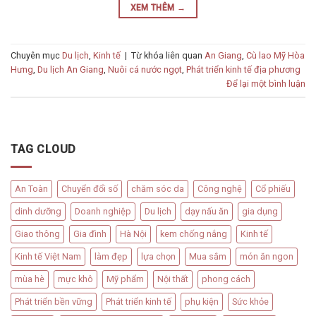
XEM THÊM
→
Chuyên mục
Du lịch
,
Kinh tế
|
Từ khóa liên quan
An Giang
,
Cù lao Mỹ Hòa
Hưng
,
Du lịch An Giang
,
Nuôi cá nước ngọt
,
Phát triển kinh tế địa phương
Để lại một bình luận
TAG CLOUD
An Toàn
Chuyển đổi số
chăm sóc da
Công nghệ
Cổ phiếu
dinh dưỡng
Doanh nghiệp
Du lịch
dạy nấu ăn
gia dụng
Giao thông
Gia đình
Hà Nội
kem chống nắng
Kinh tế
Kinh tế Việt Nam
làm đẹp
lựa chọn
Mua sắm
món ăn ngon
mùa hè
mực khô
Mỹ phẩm
Nội thất
phong cách
Phát triển bền vững
Phát triển kinh tế
phụ kiện
Sức khỏe