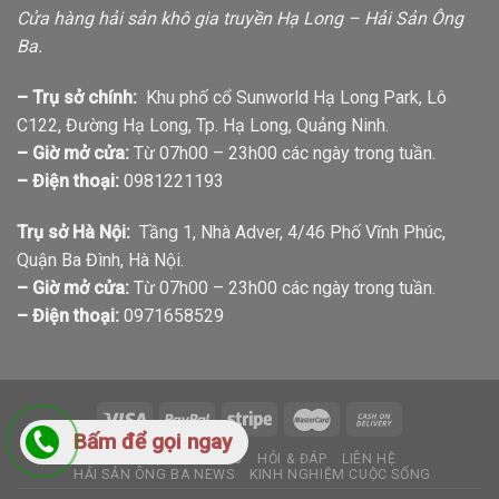
Cửa hàng hải sản khô gia truyền Hạ Long – Hải Sản Ông
Ba.
– Trụ sở chính:
Khu phố cổ Sunworld Hạ Long Park, Lô
C122, Đường Hạ Long, Tp. Hạ Long, Quảng Ninh.
– Giờ mở cửa:
Từ 07h00 – 23h00 các ngày trong tuần.
– Điện thoại:
0981221193
Trụ sở Hà Nội:
Tầng 1, Nhà Adver, 4/46 Phố Vĩnh Phúc,
Quận Ba Đình, Hà Nội.
– Giờ mở cửa:
Từ 07h00 – 23h00 các ngày trong tuần.
– Điện thoại:
0971658529
Bấm để gọi ngay
GIỚI THIỆU
TIN TỨC
HỎI & ĐÁP
LIÊN HỆ
HẢI SẢN ÔNG BA NEWS
KINH NGHIỆM CUỘC SỐNG