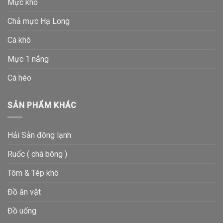
Mực khô
Chả mực Hạ Long
Cá khô
Mực 1 nắng
Cá héo
SẢN PHẨM KHÁC
Hải Sản đông lạnh
Ruốc ( chà bông )
Tôm & Tép khô
Đồ ăn vặt
Đồ uống