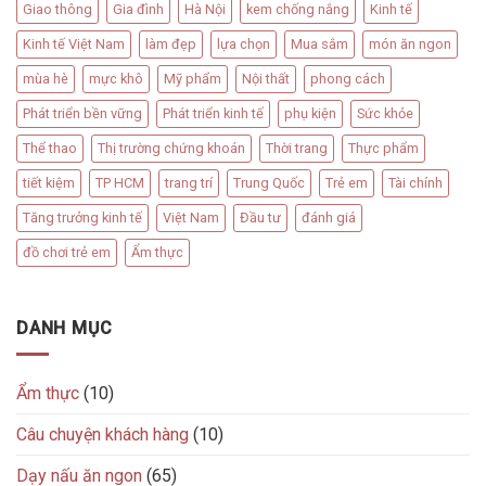
Giao thông
Gia đình
Hà Nội
kem chống nắng
Kinh tế
Kinh tế Việt Nam
làm đẹp
lựa chọn
Mua sắm
món ăn ngon
mùa hè
mực khô
Mỹ phẩm
Nội thất
phong cách
Phát triển bền vững
Phát triển kinh tế
phụ kiện
Sức khỏe
Thể thao
Thị trường chứng khoán
Thời trang
Thực phẩm
tiết kiệm
TP HCM
trang trí
Trung Quốc
Trẻ em
Tài chính
Tăng trưởng kinh tế
Việt Nam
Đầu tư
đánh giá
đồ chơi trẻ em
Ẩm thực
DANH MỤC
Ẩm thực
(10)
Câu chuyện khách hàng
(10)
Dạy nấu ăn ngon
(65)