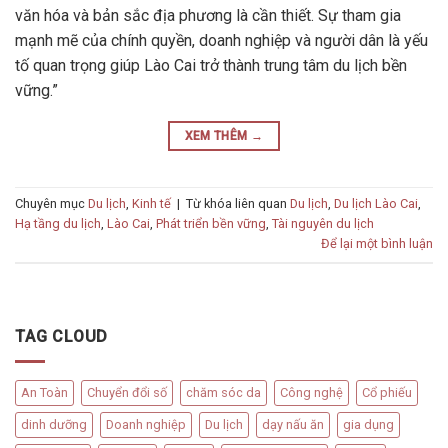
văn hóa và bản sắc địa phương là cần thiết. Sự tham gia
mạnh mẽ của chính quyền, doanh nghiệp và người dân là yếu
tố quan trọng giúp Lào Cai trở thành trung tâm du lịch bền
vững.”
XEM THÊM
→
Chuyên mục
Du lịch
,
Kinh tế
|
Từ khóa liên quan
Du lịch
,
Du lịch Lào Cai
,
Hạ tầng du lịch
,
Lào Cai
,
Phát triển bền vững
,
Tài nguyên du lịch
Để lại một bình luận
TAG CLOUD
An Toàn
Chuyển đổi số
chăm sóc da
Công nghệ
Cổ phiếu
dinh dưỡng
Doanh nghiệp
Du lịch
dạy nấu ăn
gia dụng