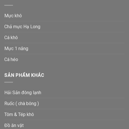
Mực khô
Chả mực Hạ Long
Cá khô
Mực 1 nắng
Cá héo
SẢN PHẨM KHÁC
Hải Sản đông lạnh
Ruốc ( chà bông )
Tôm & Tép khô
Đồ ăn vặt