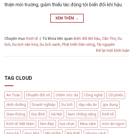
thiện môi trường, giảm thiểu tác động tới biến đổi khí hậu.
XEM THÊM
→
Chuyên mục
Kinh tế
|
Từ khóa liên quan
Biến đổi khí hậu
,
Cần Thơ
,
Du
lịch
,
Du lịch văn hóa
,
Du lịch xanh
,
Phát triển bền vững
,
Tài nguyên
Để lại một bình luận
TAG CLOUD
An Toàn
Chuyển đổi số
chăm sóc da
Công nghệ
Cổ phiếu
dinh dưỡng
Doanh nghiệp
Du lịch
dạy nấu ăn
gia dụng
Giao thông
Gia đình
Hà Nội
kem chống nắng
Kinh tế
Kinh tế Việt Nam
làm đẹp
lựa chọn
Mua sắm
món ăn ngon
mùa hè
mực khô
Mỹ phẩm
Nội thất
phong cách