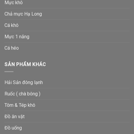
Mực khô
Chả mực Hạ Long
Cá khô
Mực 1 nắng
Cá héo
SẢN PHẨM KHÁC
Hải Sản đông lạnh
Ruốc ( chà bông )
Tôm & Tép khô
Đồ ăn vặt
Đồ uống