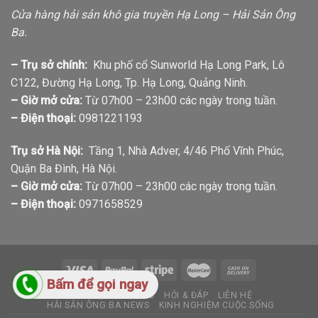
Cửa hàng hải sản khô gia truyền Hạ Long – Hải Sản Ông
Ba.
– Trụ sở chính:
Khu phố cổ Sunworld Hạ Long Park, Lô
C122, Đường Hạ Long, Tp. Hạ Long, Quảng Ninh.
– Giờ mở cửa:
Từ 07h00 – 23h00 các ngày trong tuần.
– Điện thoại:
0981221193
Trụ sở Hà Nội:
Tầng 1, Nhà Adver, 4/46 Phố Vĩnh Phúc,
Quận Ba Đình, Hà Nội.
– Giờ mở cửa:
Từ 07h00 – 23h00 các ngày trong tuần.
– Điện thoại:
0971658529
Bấm để gọi ngay
GIỚI THIỆU
TIN TỨC
HỎI & ĐÁP
LIÊN HỆ
HẢI SẢN ÔNG BA NEWS
KINH NGHIỆM CUỘC SỐNG