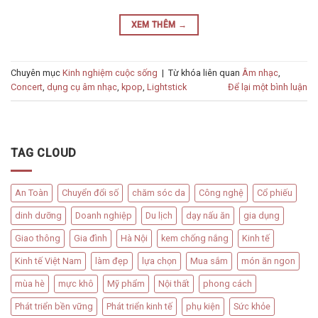
XEM THÊM
→
Chuyên mục
Kinh nghiệm cuộc sống
|
Từ khóa liên quan
Âm nhạc
,
Concert
,
dụng cụ âm nhạc
,
kpop
,
Lightstick
Để lại một bình luận
TAG CLOUD
An Toàn
Chuyển đổi số
chăm sóc da
Công nghệ
Cổ phiếu
dinh dưỡng
Doanh nghiệp
Du lịch
dạy nấu ăn
gia dụng
Giao thông
Gia đình
Hà Nội
kem chống nắng
Kinh tế
Kinh tế Việt Nam
làm đẹp
lựa chọn
Mua sắm
món ăn ngon
mùa hè
mực khô
Mỹ phẩm
Nội thất
phong cách
Phát triển bền vững
Phát triển kinh tế
phụ kiện
Sức khỏe