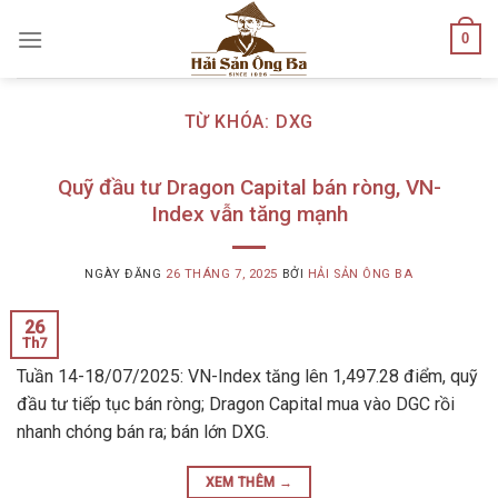
Skip
0
to
content
TỪ KHÓA:
DXG
Quỹ đầu tư Dragon Capital bán ròng, VN-
Index vẫn tăng mạnh
NGÀY ĐĂNG
26 THÁNG 7, 2025
BỞI
HẢI SẢN ÔNG BA
26
Th7
Tuần 14-18/07/2025: VN-Index tăng lên 1,497.28 điểm, quỹ
đầu tư tiếp tục bán ròng; Dragon Capital mua vào DGC rồi
nhanh chóng bán ra; bán lớn DXG.
XEM THÊM
→