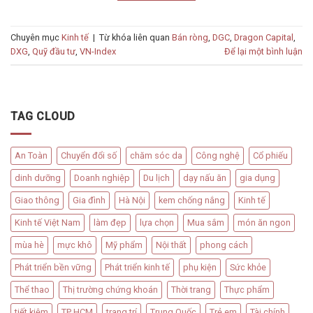
Chuyên mục
Kinh tế
|
Từ khóa liên quan
Bán ròng
,
DGC
,
Dragon Capital
,
DXG
,
Quỹ đầu tư
,
VN-Index
Để lại một bình luận
TAG CLOUD
An Toàn
Chuyển đổi số
chăm sóc da
Công nghệ
Cổ phiếu
dinh dưỡng
Doanh nghiệp
Du lịch
dạy nấu ăn
gia dụng
Giao thông
Gia đình
Hà Nội
kem chống nắng
Kinh tế
Kinh tế Việt Nam
làm đẹp
lựa chọn
Mua sắm
món ăn ngon
mùa hè
mực khô
Mỹ phẩm
Nội thất
phong cách
Phát triển bền vững
Phát triển kinh tế
phụ kiện
Sức khỏe
Thể thao
Thị trường chứng khoán
Thời trang
Thực phẩm
tiết kiệm
TP HCM
trang trí
Trung Quốc
Trẻ em
Tài chính