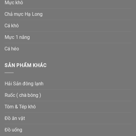
Mực khô
Chả mực Hạ Long
Cá khô
Mực 1 nắng
Cá héo
SẢN PHẨM KHÁC
Hải Sản đông lạnh
Ruốc ( chà bông )
Tôm & Tép khô
Đồ ăn vặt
Đồ uống