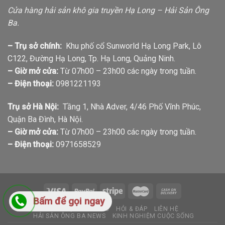
Cửa hàng hải sản khô gia truyền Hạ Long – Hải Sản Ông
Ba.
– Trụ sở chính:
Khu phố cổ Sunworld Hạ Long Park, Lô
C122, Đường Hạ Long, Tp. Hạ Long, Quảng Ninh.
– Giờ mở cửa:
Từ 07h00 – 23h00 các ngày trong tuần.
– Điện thoại:
0981221193
Trụ sở Hà Nội:
Tầng 1, Nhà Adver, 4/46 Phố Vĩnh Phúc,
Quận Ba Đình, Hà Nội.
– Giờ mở cửa:
Từ 07h00 – 23h00 các ngày trong tuần.
– Điện thoại:
0971658529
Bấm để gọi ngay
GIỚI THIỆU
TIN TỨC
HỎI & ĐÁP
LIÊN HỆ
HẢI SẢN ÔNG BA NEWS
KINH NGHIỆM CUỘC SỐNG