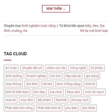
XEM THÊM
→
Chuyên mục
Kinh nghiệm cuộc sống
|
Từ khóa liên quan
bếp
,
dao
,
Gia
đình
,
muỗng
,
nĩa
Để lại một bình luận
TAG CLOUD
An Toàn
Chuyển đổi số
chăm sóc da
Công nghệ
Cổ phiếu
dinh dưỡng
Doanh nghiệp
Du lịch
dạy nấu ăn
gia dụng
Giao thông
Gia đình
Hà Nội
kem chống nắng
Kinh tế
Kinh tế Việt Nam
làm đẹp
lựa chọn
Mua sắm
món ăn ngon
mùa hè
mực khô
Mỹ phẩm
Nội thất
phong cách
Phát triển bền vững
Phát triển kinh tế
phụ kiện
Sức khỏe