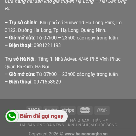
Cửa hàng hải sản khô gia truyền Hạ Long – Hải Sản Ông
Ba.
– Trụ sở chính:
Khu phố cổ Sunworld Hạ Long Park, Lô
C122, Đường Hạ Long, Tp. Hạ Long, Quảng Ninh.
– Giờ mở cửa:
Từ 07h00 – 23h00 các ngày trong tuần.
– Điện thoại:
0981221193
Trụ sở Hà Nội:
Tầng 1, Nhà Adver, 4/46 Phố Vĩnh Phúc,
Quận Ba Đình, Hà Nội.
– Giờ mở cửa:
Từ 07h00 – 23h00 các ngày trong tuần.
– Điện thoại:
0971658529
Bấm để gọi ngay
GIỚI THIỆU
TIN TỨC
HỎI & ĐÁP
LIÊN HỆ
HẢI SẢN ÔNG BA NEWS
KINH NGHIỆM CUỘC SỐNG
Copyright 2026 ©
www.haisanongba.vn