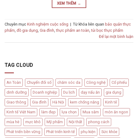
XEM THÊM
→
Chuyên mục
Kinh nghiệm cuộc sống
|
Từ khóa liên quan
bảo quản thực
phẩm
,
đồ gia dụng
,
Gia đình
,
thực phẩm an toàn
,
túi bọc thực phẩm
Để lại một bình luận
TAG CLOUD
An Toàn
Chuyển đổi số
chăm sóc da
Công nghệ
Cổ phiếu
dinh dưỡng
Doanh nghiệp
Du lịch
dạy nấu ăn
gia dụng
Giao thông
Gia đình
Hà Nội
kem chống nắng
Kinh tế
Kinh tế Việt Nam
làm đẹp
lựa chọn
Mua sắm
món ăn ngon
mùa hè
mực khô
Mỹ phẩm
Nội thất
phong cách
Phát triển bền vững
Phát triển kinh tế
phụ kiện
Sức khỏe