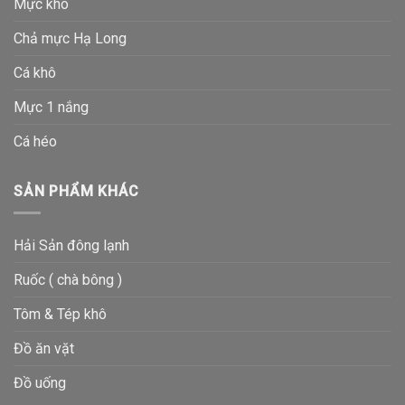
Mực khô
Chả mực Hạ Long
Cá khô
Mực 1 nắng
Cá héo
SẢN PHẨM KHÁC
Hải Sản đông lạnh
Ruốc ( chà bông )
Tôm & Tép khô
Đồ ăn vặt
Đồ uống