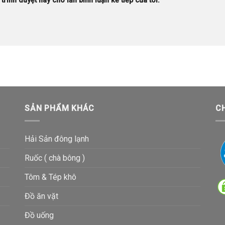
trình duyệt này cho lần bình luận kế tiếp của tôi.
SẢN PHẨM KHÁC
C
Hải Sản đông lạnh
Ruốc ( chà bông )
Tôm & Tép khô
Đồ ăn vặt
Đồ uống