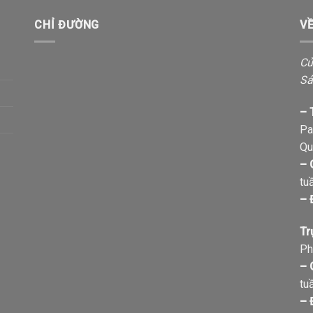
CHỈ ĐƯỜNG
V
Cử
Sả
– 
Pa
Qu
– 
tu
– 
Tr
Ph
– 
tu
– 