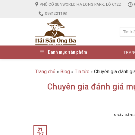
Skip
PHỐ CỔ SUNWORLD HẠ LONG PARK, LÔ C122
to
0981221193
content
Danh mục sản phẩm
TRAN
Trang chủ
»
Blog
»
Tin tức
»
Chuyên gia đánh gi
Chuyên gia đánh giá mụ
NGÀY ĐĂN
21
Th7