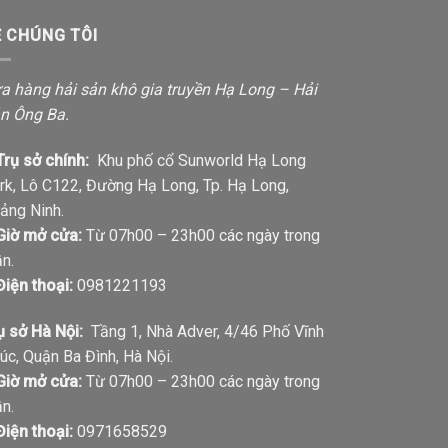
Ề CHÚNG TÔI
a hàng hải sản khô gia truyền Hạ Long – Hải
n Ông Ba.
Trụ sở chính:
Khu phố cổ Sunworld Hạ Long
rk, Lô C122, Đường Hạ Long, Tp. Hạ Long,
ảng Ninh.
Giờ mở cửa:
Từ 07h00 – 23h00 các ngày trong
ần.
Điện thoại:
0981221193
ụ sở Hà Nội:
Tầng 1, Nhà Adver, 4/46 Phố Vĩnh
úc, Quận Ba Đình, Hà Nội.
Giờ mở cửa:
Từ 07h00 – 23h00 các ngày trong
ần.
Điện thoại:
0971658529