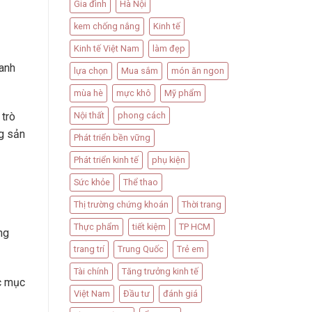
Gia đình
Hà Nội
kem chống nắng
Kinh tế
Kinh tế Việt Nam
làm đẹp
oanh
lựa chọn
Mua sắm
món ăn ngon
mùa hè
mực khô
Mỹ phẩm
Nội thất
phong cách
 trò
ng sản
Phát triển bền vững
Phát triển kinh tế
phụ kiện
Sức khỏe
Thể thao
Thị trường chứng khoán
Thời trang
Thực phẩm
tiết kiệm
TP HCM
ng
trang trí
Trung Quốc
Trẻ em
Tài chính
Tăng trưởng kinh tế
c mục
Việt Nam
Đầu tư
đánh giá