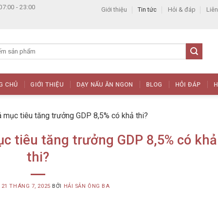
07:00 - 23:00
Giới thiệu
Tin tức
Hỏi & đáp
Liên
G CHỦ
GIỚI THIỆU
DẠY NẤU ĂN NGON
BLOG
HỎI ĐÁP
H
á mục tiêu tăng trưởng GDP 8,5% có khả thi?
c tiêu tăng trưởng GDP 8,5% có khả
thi?
G
21 THÁNG 7, 2025
BỞI
HẢI SẢN ÔNG BA