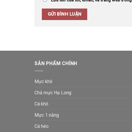
Lưu tên của tôi, email, và trang web trong 
SẢN PHẨM CHÍNH
Mực khô
Chả mực Hạ Long
Cá khô
Mực 1 nắng
Cá héo