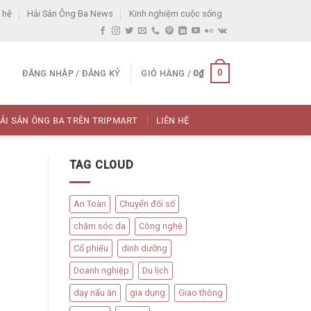
 hệ
Hải Sản Ông Ba News
Kinh nghiệm cuộc sống
0
ĐĂNG NHẬP / ĐĂNG KÝ
GIỎ HÀNG /
0
₫
ẢI SẢN ÔNG BA TRÊN TRIPMART
LIÊN HỆ
TAG CLOUD
An Toàn
Chuyển đổi số
chăm sóc da
Công nghệ
Cổ phiếu
dinh dưỡng
Doanh nghiệp
Du lịch
dạy nấu ăn
gia dụng
Giao thông