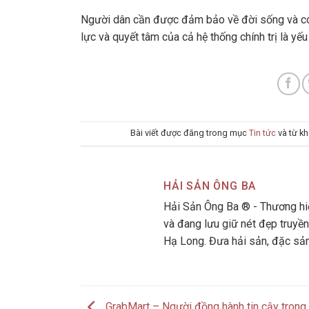
Người dân cần được đảm bảo về đời sống và có 
lực và quyết tâm của cả hệ thống chính trị là yế
Bài viết được đăng trong mục
Tin tức
và từ k
HẢI SẢN ÔNG BA
Hải Sản Ông Ba ® - Thương hiệ
và đang lưu giữ nét đẹp truyền
Hạ Long. Đưa hải sản, đặc sả
GrabMart – Người đồng hành tin cậy tron