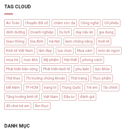
TAG CLOUD
An Toàn
Chuyển đổi số
chăm sóc da
Công nghệ
Cổ phiếu
dinh dưỡng
Doanh nghiệp
Du lịch
dạy nấu ăn
gia dụng
Giao thông
Gia đình
Hà Nội
kem chống nắng
Kinh tế
Kinh tế Việt Nam
làm đẹp
lựa chọn
Mua sắm
món ăn ngon
mùa hè
mực khô
Mỹ phẩm
Nội thất
phong cách
Phát triển bền vững
Phát triển kinh tế
phụ kiện
Sức khỏe
Thể thao
Thị trường chứng khoán
Thời trang
Thực phẩm
tiết kiệm
TP HCM
trang trí
Trung Quốc
Trẻ em
Tài chính
Tăng trưởng kinh tế
Việt Nam
Đầu tư
đánh giá
đồ chơi trẻ em
Ẩm thực
DANH MỤC