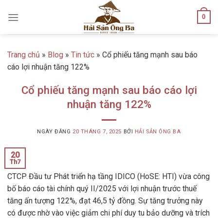
Skip
0
to
content
Trang chủ
»
Blog
»
Tin tức
»
Cổ phiếu tăng mạnh sau báo
cáo lợi nhuận tăng 122%
Cổ phiếu tăng mạnh sau báo cáo lợi
nhuận tăng 122%
NGÀY ĐĂNG
20 THÁNG 7, 2025
BỞI
HẢI SẢN ÔNG BA
20
Th7
CTCP Đầu tư Phát triển hạ tầng IDICO (HoSE: HTI) vừa công
bố báo cáo tài chính quý II/2025 với lợi nhuận trước thuế
tăng ấn tượng 122%, đạt 46,5 tỷ đồng. Sự tăng trưởng này
có được nhờ vào việc giảm chi phí duy tu bảo dưỡng và trích