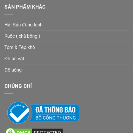
SẢN PHẨM KHÁC
Hải Sản đông lạnh
Ruốc ( chà bông )
Tôm & Tép khô
Đồ ăn vặt
Đồ uống
CHỨNG CHỈ