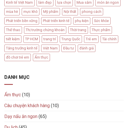
Kinh tế Việt Nam
làm đẹp
lựa chọn
Mua sắm
món ăn ngon
mùa hè
mực khô
Mỹ phẩm
Nội thất
phong cách
Phát triển bền vững
Phát triển kinh tế
phụ kiện
Sức khỏe
Thể thao
Thị trường chứng khoán
Thời trang
Thực phẩm
tiết kiệm
TP HCM
trang trí
Trung Quốc
Trẻ em
Tài chính
Tăng trưởng kinh tế
Việt Nam
Đầu tư
đánh giá
đồ chơi trẻ em
Ẩm thực
DANH MỤC
Ẩm thực
(10)
Câu chuyện khách hàng
(10)
Dạy nấu ăn ngon
(65)
Du lịch
(45)