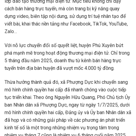
lớp đào tạo thương mại điện tử. Mục tiêu không chỉ dạy
cách bán hàng trực tuyến, mà còn trang bị kỹ năng quay
dựng video, biên tập nội dung, sử dụng trí tuệ nhân tạo để
viết bài, khai thác nền tảng như Facebook, TikTok, YouTube,
Zalo…
Với nỗ lực chuyển đổi số quyết liệt, huyện Phú Xuyên bứt
phá mạnh mẽ trong hoạt động thương mại điện tử. Chỉ trong
5 tháng đầu năm 2025, doanh thu từ kênh bán hàng trực
tuyến trên địa bàn huyện đã vượt mốc 4.000 tỷ đồng.
Thừa hưởng thành quả đó, xã Phượng Dực khi chuyển sang
mô hình chính quyền hai cấp đã nhanh chóng vào cuộc tiếp
tục triển khai. Theo ông Nguyễn Hữu Quang, Phó Chủ tịch Ủy
ban Nhân dân xã Phượng Dực, ngay từ ngày 1/7/2025, dưới
mô hình chính quyền hai cấp, Đảng ủy và Ủy ban Nhân dân xã
đã họp và có những giải pháp về các phương án phát triển
kinh tế số là một trong những nhiệm vụ trọng tâm trong
nhiệm vụ tháng 7 cũng là nhiệm vụ 6 tháng cuối năm 2025.