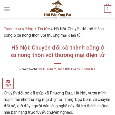
Skip
0
to
content
Trang chủ
»
Blog
»
Tin tức
»
Hà Nội: Chuyển đổi số thành
công ở xã nông thôn với thương mại điện tử
Hà Nội: Chuyển đổi số thành công ở
xã nông thôn với thương mại điện tử
NGÀY ĐĂNG
23 THÁNG 7, 2025
BỞI
HẢI SẢN ÔNG BA
23
Th7
Chuyển đổi số đã giúp xã Phượng Dực, Hà Nội, vươn mình
mạnh mẽ nhờ thương mại điện tử. Từng ‘bập bõm’ về chuyển
đổi số, giờ đây người dân làng nghề này đã trở thành những
nhà bán hàng trực tuyến chuyên nghiệp.