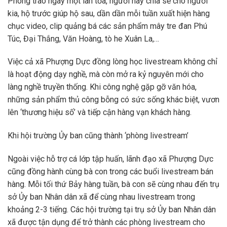
Phong trào ngày một lan tỏa, người này chia sẻ cho người
kia, hộ trước giúp hộ sau, dần dần mỗi tuần xuất hiện hàng
chục video, clip quảng bá các sản phẩm mây tre đan Phú
Túc, Đại Thắng, Văn Hoàng, tò he Xuân La,…
Việc cả xã Phượng Dực đồng lòng học livestream không chỉ
là hoạt động dạy nghề, mà còn mở ra kỷ nguyên mới cho
làng nghề truyền thống. Khi công nghệ gặp gỡ văn hóa,
những sản phẩm thủ công bỗng có sức sống khác biệt, vươn
lên ‘thương hiệu số’ và tiếp cận hàng vạn khách hàng.
Khi hội trường Ủy ban cũng thành ‘phòng livestream’
Ngoài việc hỗ trợ cá lớp tập huấn, lãnh đạo xã Phượng Dực
cũng đồng hành cùng bà con trong các buổi livestream bán
hàng. Mỗi tối thứ Bảy hàng tuần, bà con sẽ cùng nhau đến trụ
sở Ủy ban Nhân dân xã để cùng nhau livestream trong
khoảng 2-3 tiếng. Các hội trường tại trụ sở Ủy ban Nhân dân
xã được tận dụng để trở thành các phòng livestream cho