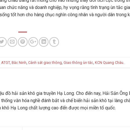
ng Châu đang rất mong chờ vào những thay đổi tích cực trong th
quan chức năng và doanh nghiệp, hy vọng rằng tình trạng ùn tắc gi
 sống tốt hơn cho hàng chục nghìn công nhân và người dân trong 
a
ATGT
,
Bắc Ninh
,
Cảnh sát giao thông
,
Giao thông ùn tắc
,
KCN Quang Châu
.
u đồ hải sản khô gia truyền Hạ Long. Cho đến nay, Hải Sản Ông 
 thống văn hóa nghề đánh bắt và chế biến hải sản khô tại làng ch
n khô Hạ Long chất lượng cao đến được mọi miền tổ quốc.