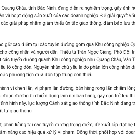
p Quang Châu, tỉnh Bắc Ninh, đang diễn ra nghiêm trọng, gây ảnh 
ân và hoạt động sản xuất của các doanh nghiệp. Để giải quyết vấ
ộ các giải pháp nhằm giảm thiểu ùn tắc giao thông, đảm bảo lưu t
 vào giờ cao điểm tại các tuyến đường gom qua Khu công nghiệp 
 cho công nhân và người dân. Thiếu tá Trần Ngọc Giang, Phó Đội t
ết các tuyến đường quanh Khu công nghiệp như Quang Châu, Vân T
yếu tố cộng dồn. Nguyên nhân chủ yếu là do phần lớn công nhân d
hoặc phương tiện đưa đón tập trung còn thiếu.
 hành vi chen lấn, vi phạm làn đường, bán hàng rong lấn chiếm lòng
u đoạn đường bị chiếm dụng làm nơi bán hàng, gây cản trở lưu th
 tình hình này, lực lượng Cảnh sát giao thông tỉnh Bắc Ninh đang t
t tự giao thông.
t, phân luồng tại các tuyến đường trọng điểm; đề xuất lắp đặt hệ
hằm nâng cao hiệu quả xử lý vi phạm. Đồng thời, phối hợp với doa