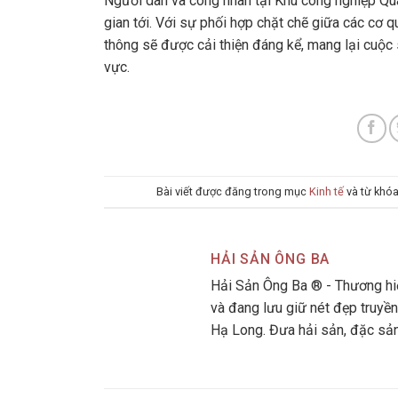
Người dân và công nhân tại Khu công nghiệp Qua
gian tới. Với sự phối hợp chặt chẽ giữa các cơ 
thông sẽ được cải thiện đáng kể, mang lại cuộc
vực.
Bài viết được đăng trong mục
Kinh tế
và từ khó
HẢI SẢN ÔNG BA
Hải Sản Ông Ba ® - Thương hiệ
và đang lưu giữ nét đẹp truyền
Hạ Long. Đưa hải sản, đặc sả