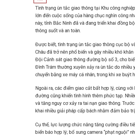
Tình trạng ùn tắc giao thông tại Khu công nghiệ
lớn đến cuộc sống của hàng chục nghìn công nh
này, tỉnh Bắc Ninh đã và đang triển khai đồng b
thông suốt và an toàn.
Được biết, tình trạng ùn tắc giao thông cục bộ
Châu đã trở nên phổ biến và gây nhiều khó khăn
Đội Cảnh sát giao thông đường bộ số 3, cho bi
Đình Trám thường xuyên xảy ra ùn tắc do nhiều 
chuyển bằng xe máy cá nhân, trong khi xe buýt 
Ngoài ra, các điểm giao cắt bất hợp lý, cùng với
đường cũng khiến tình hình thêm phức tạp. Nhiề
và tăng nguy cơ xảy ra tai nạn giao thông. Trước
khai nhiều giải pháp cấp bách nhằm đảm bảo trậ
Cụ thể, lực lượng chức năng tăng cường điều tiế
biển báo hợp lý; bổ sung camera “phạt nguội” n