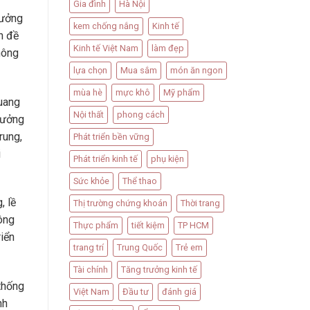
Gia đình
Hà Nội
hưởng
kem chống nắng
Kinh tế
n đề
Kinh tế Việt Nam
làm đẹp
hông
lựa chọn
Mua sắm
món ăn ngon
mùa hè
mực khô
Mỹ phẩm
Quang
Nội thất
phong cách
rưởng
rung,
Phát triển bền vững
i
Phát triển kinh tế
phụ kiện
Sức khỏe
Thể thao
, lề
Thị trường chứng khoán
Thời trang
ông
Thực phẩm
tiết kiệm
TP HCM
riển
trang trí
Trung Quốc
Trẻ em
Tài chính
Tăng trưởng kinh tế
 thống
Việt Nam
Đầu tư
đánh giá
nh