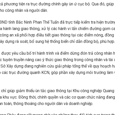
cả phương tiện ra trục đường chính gây ùn ứ cục bộ. Qua đó, giúp
 cho công nhân và người dân.
BND tỉnh Bắc Ninh Phan Thế Tuấn đã trực tiếp kiểm tra hiện trườn
 hành lang giao thông, xử lý các hành vi lấn chiếm đường gom c
ông an xã phối hợp điều tiết giao thông tại các điểm nóng, đồng 
y dựng rà soát, bổ sung hệ thống biển chỉ dẫn đồng bộ, phù hợp.
p được yêu cầu bố trí hành trình và điểm dừng đón trả công nhân h
ệc tuyên truyền nâng cao ý thức giao thông trong công nhân và tài 
i, Sở Xây dựng đang nghiên cứu giải pháp tổng thể về quy hoạch h
ho các trục đường quanh KCN, góp phần xây dựng môi trường làm 
g chỉ giúp giảm thiểu ùn tắc giao thông tại Khu công nghiệp Quan
a khu vực. Đồng thời, chính quyền và các cơ quan chức năng đang
n toàn, thông thoáng cho người dân và doanh nghiệp.