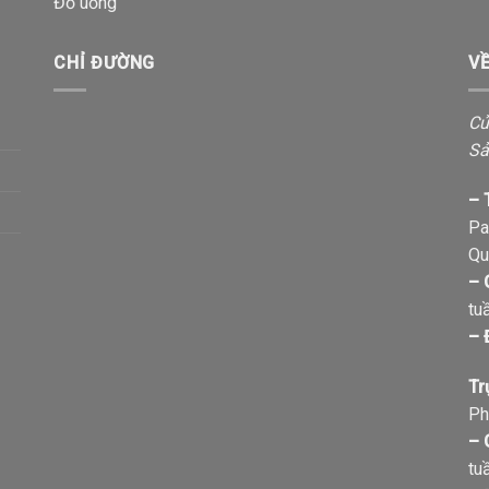
Đồ uống
CHỈ ĐƯỜNG
V
Cử
Sả
– 
Pa
Qu
– 
tu
– 
Tr
Ph
– 
tu