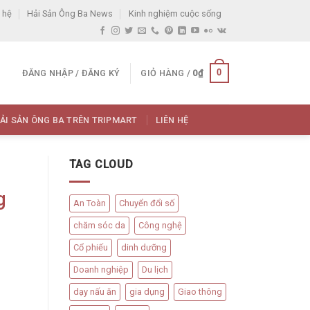
 hệ
Hải Sản Ông Ba News
Kinh nghiệm cuộc sống
0
ĐĂNG NHẬP / ĐĂNG KÝ
GIỎ HÀNG /
0
₫
ẢI SẢN ÔNG BA TRÊN TRIPMART
LIÊN HỆ
TAG CLOUD
g
An Toàn
Chuyển đổi số
chăm sóc da
Công nghệ
Cổ phiếu
dinh dưỡng
Doanh nghiệp
Du lịch
dạy nấu ăn
gia dụng
Giao thông