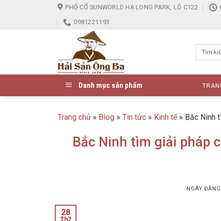
Skip
PHỐ CỔ SUNWORLD HẠ LONG PARK, LÔ C122
to
0981221193
content
Danh mục sản phẩm
TRAN
Trang chủ
»
Blog
»
Tin tức
»
Kinh tế
»
Bắc Ninh t
Bắc Ninh tìm giải pháp 
NGÀY ĐĂN
28
Th7