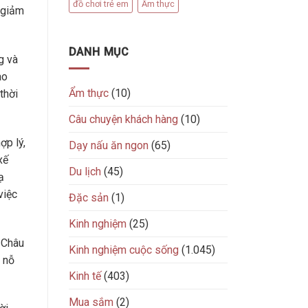
đồ chơi trẻ em
Ẩm thực
 giảm
DANH MỤC
g và
ao
Ẩm thực
(10)
thời
Câu chuyện khách hàng
(10)
ợp lý,
Dạy nấu ăn ngon
(65)
xế
Du lịch
(45)
ạ
việc
Đặc sản
(1)
Kinh nghiệm
(25)
g Châu
Kinh nghiệm cuộc sống
(1.045)
 nỗ
Kinh tế
(403)
Mua sắm
(2)