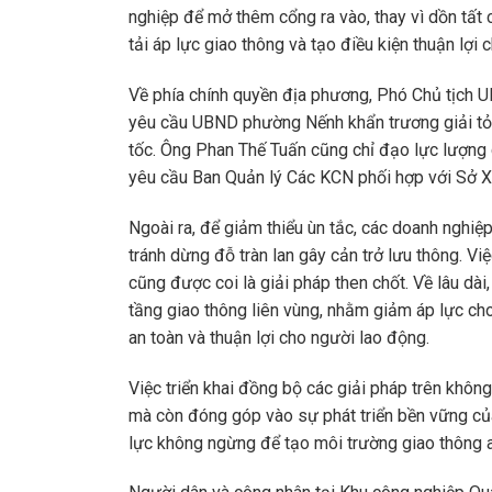
nghiệp để mở thêm cổng ra vào, thay vì dồn tất 
tải áp lực giao thông và tạo điều kiện thuận lợi
Về phía chính quyền địa phương, Phó Chủ tịch U
yêu cầu UBND phường Nếnh khẩn trương giải tỏa
tốc. Ông Phan Thế Tuấn cũng chỉ đạo lực lượng c
yêu cầu Ban Quản lý Các KCN phối hợp với Sở Xâ
Ngoài ra, để giảm thiểu ùn tắc, các doanh nghiệ
tránh dừng đỗ tràn lan gây cản trở lưu thông. Vi
cũng được coi là giải pháp then chốt. Về lâu dà
tầng giao thông liên vùng, nhằm giảm áp lực c
an toàn và thuận lợi cho người lao động.
Việc triển khai đồng bộ các giải pháp trên khôn
mà còn đóng góp vào sự phát triển bền vững củ
lực không ngừng để tạo môi trường giao thông a