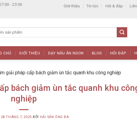
07:00 - 23:00
Giới thiệu
Tin tức
Hỏi & đáp
Liên
G CHỦ
GIỚI THIỆU
DẠY NẤU ĂN NGON
BLOG
HỎI ĐÁP
H
ìm giải pháp cấp bách giảm ùn tắc quanh khu công nghiệp
cấp bách giảm ùn tắc quanh khu côn
nghiệp
G
28 THÁNG 7, 2025
BỞI
HẢI SẢN ÔNG BA