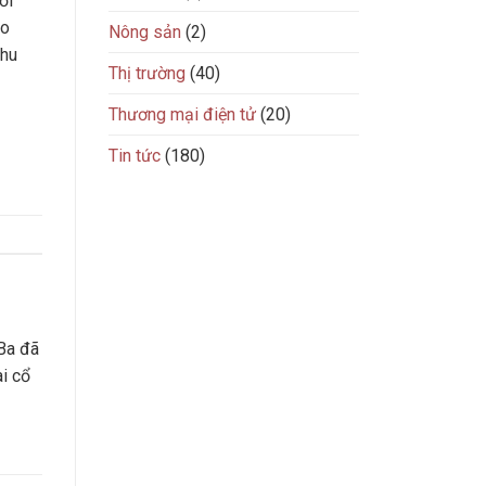
ời
ao
Nông sản
(2)
khu
Thị trường
(40)
Thương mại điện tử
(20)
Tin tức
(180)
Ba đã
ài cổ