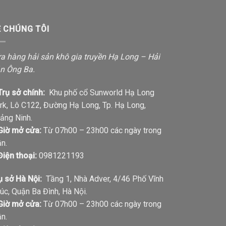
Ề CHÚNG TÔI
a hàng hải sản khô gia truyền Hạ Long – Hải
n Ông Ba.
Trụ sở chính:
Khu phố cổ Sunworld Hạ Long
rk, Lô C122, Đường Hạ Long, Tp. Hạ Long,
ảng Ninh.
Giờ mở cửa:
Từ 07h00 – 23h00 các ngày trong
ần.
Điện thoại:
0981221193
ụ sở Hà Nội:
Tầng 1, Nhà Adver, 4/46 Phố Vĩnh
úc, Quận Ba Đình, Hà Nội.
Giờ mở cửa:
Từ 07h00 – 23h00 các ngày trong
ần.