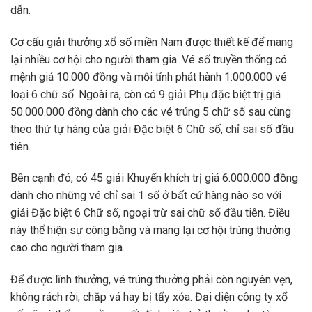
dẫn.
Cơ cấu giải thưởng xổ số miền Nam được thiết kế để mang
lại nhiều cơ hội cho người tham gia. Vé số truyền thống có
mệnh giá 10.000 đồng và mỗi tỉnh phát hành 1.000.000 vé
loại 6 chữ số. Ngoài ra, còn có 9 giải Phụ đặc biệt trị giá
50.000.000 đồng dành cho các vé trúng 5 chữ số sau cùng
theo thứ tự hàng của giải Đặc biệt 6 Chữ số, chỉ sai số đầu
tiên.
Bên cạnh đó, có 45 giải Khuyến khích trị giá 6.000.000 đồng
dành cho những vé chỉ sai 1 số ở bất cứ hàng nào so với
giải Đặc biệt 6 Chữ số, ngoại trừ sai chữ số đầu tiên. Điều
này thể hiện sự công bằng và mang lại cơ hội trúng thưởng
cao cho người tham gia.
Để được lĩnh thưởng, vé trúng thưởng phải còn nguyên vẹn,
không rách rời, chắp vá hay bị tẩy xóa. Đại diện công ty xổ