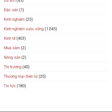
Du lịch
(45)
Đặc sản
(1)
Kinh nghiệm
(25)
Kinh nghiệm cuộc sống
(1.045)
Kinh tế
(403)
Mua sắm
(2)
Nông sản
(2)
Thị trường
(40)
Thương mại điện tử
(20)
Tin tức
(180)