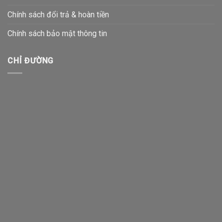
Chính sách đổi trả & hoàn tiền
Chính sách bảo mật thông tin
CHỈ ĐƯỜNG