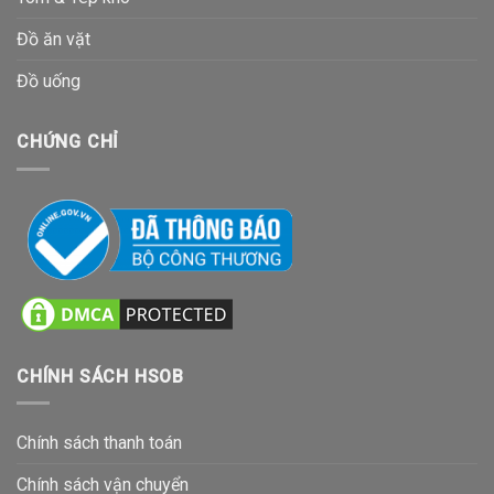
Đồ ăn vặt
Đồ uống
CHỨNG CHỈ
CHÍNH SÁCH HSOB
Chính sách thanh toán
Chính sách vận chuyển