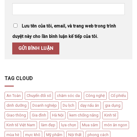
Lưu tên của tôi, email, và trang web trong trình
duyệt này cho lần bình luận kế tiếp của tôi.
TAG CLOUD
An Toàn
Chuyển đổi số
chăm sóc da
Công nghệ
Cổ phiếu
dinh dưỡng
Doanh nghiệp
Du lịch
dạy nấu ăn
gia dụng
Giao thông
Gia đình
Hà Nội
kem chống nắng
Kinh tế
Kinh tế Việt Nam
làm đẹp
lựa chọn
Mua sắm
món ăn ngon
mùa hè
mực khô
Mỹ phẩm
Nội thất
phong cách