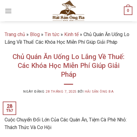
Skip
0
to
content
Trang chủ
»
Blog
»
Tin tức
»
Kinh tế
»
Chủ Quán Ăn Uống Lo
Lắng Về Thuế: Các Khóa Học Miễn Phí Giúp Giải Pháp
Chủ Quán Ăn Uống Lo Lắng Về Thuế:
Các Khóa Học Miễn Phí Giúp Giải
Pháp
NGÀY ĐĂNG
28 THÁNG 7, 2025
BỞI
HẢI SẢN ÔNG BA
28
Th7
Cuộc Chuyển Đổi Lớn Của Các Quán Ăn, Tiệm Cà Phê Nhỏ:
Thách Thức Và Cơ Hội