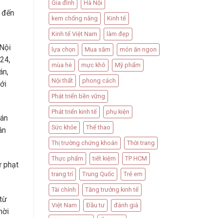
Gia đình
Hà Nội
n đến
kem chống nắng
Kinh tế
Kinh tế Việt Nam
làm đẹp
Nội
lựa chọn
Mua sắm
món ăn ngon
24,
mùa hè
mực khô
Mỹ phẩm
án,
Nội thất
phong cách
ới
Phát triển bền vững
Phát triển kinh tế
phụ kiện
bán
Sức khỏe
Thể thao
án
Thị trường chứng khoán
Thời trang
Thực phẩm
tiết kiệm
TP HCM
ử phạt
trang trí
Trung Quốc
Trẻ em
Tài chính
Tăng trưởng kinh tế
từ
Việt Nam
Đầu tư
đánh giá
hời