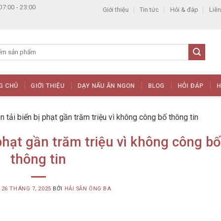
07:00 - 23:00
Giới thiệu
Tin tức
Hỏi & đáp
Liên
G CHỦ
GIỚI THIỆU
DẠY NẤU ĂN NGON
BLOG
HỎI ĐÁP
H
n tải biển bị phạt gần trăm triệu vì không công bố thông tin
 phạt gần trăm triệu vì không công bố
thông tin
G
26 THÁNG 7, 2025
BỞI
HẢI SẢN ÔNG BA