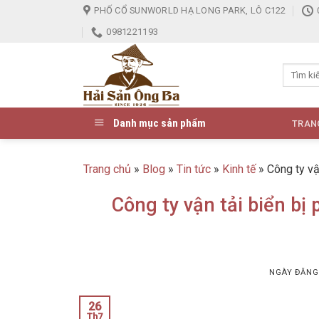
Skip
PHỐ CỔ SUNWORLD HẠ LONG PARK, LÔ C122
to
0981221193
content
Danh mục sản phẩm
TRAN
Trang chủ
»
Blog
»
Tin tức
»
Kinh tế
»
Công ty vậ
Công ty vận tải biển bị
NGÀY ĐĂN
26
Th7