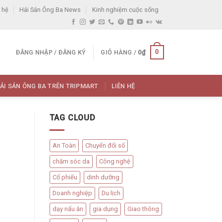
 hệ
Hải Sản Ông Ba News
Kinh nghiệm cuộc sống
0
ĐĂNG NHẬP / ĐĂNG KÝ
GIỎ HÀNG /
0
₫
ẢI SẢN ÔNG BA TRÊN TRIPMART
LIÊN HỆ
TAG CLOUD
An Toàn
Chuyển đổi số
chăm sóc da
Công nghệ
Cổ phiếu
dinh dưỡng
Doanh nghiệp
Du lịch
dạy nấu ăn
gia dụng
Giao thông