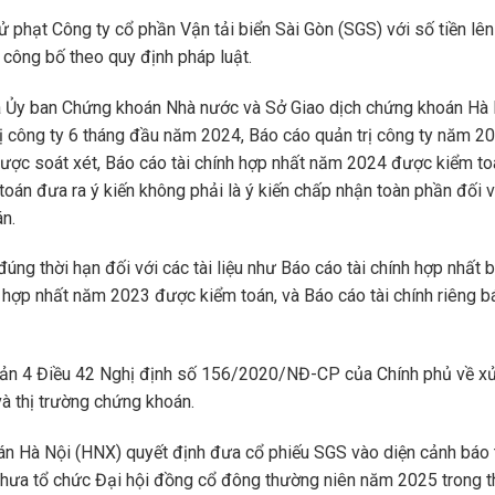
phạt Công ty cổ phần Vận tải biển Sài Gòn (SGS) với số tiền lê
 công bố theo quy định pháp luật.
a Ủy ban Chứng khoán Nhà nước và Sở Giao dịch chứng khoán Hà 
rị công ty 6 tháng đầu năm 2024, Báo cáo quản trị công ty năm 20
ược soát xét, Báo cáo tài chính hợp nhất năm 2024 được kiểm to
 toán đưa ra ý kiến không phải là ý kiến chấp nhận toàn phần đối v
n.
úng thời hạn đối với các tài liệu như Báo cáo tài chính hợp nhất 
 hợp nhất năm 2023 được kiểm toán, và Báo cáo tài chính riêng b
hoản 4 Điều 42 Nghị định số 156/2020/NĐ-CP của Chính phủ về x
à thị trường chứng khoán.
oán Hà Nội (HNX) quyết định đưa cổ phiếu SGS vào diện cảnh báo 
hưa tổ chức Đại hội đồng cổ đông thường niên năm 2025 trong t