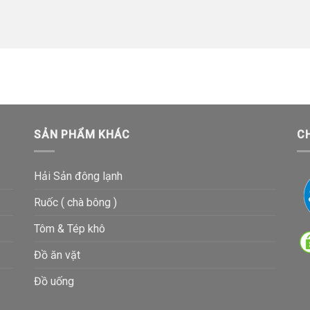
SẢN PHẨM KHÁC
C
Hải Sản đông lạnh
Ruốc ( chà bông )
Tôm & Tép khô
Đồ ăn vặt
Đồ uống