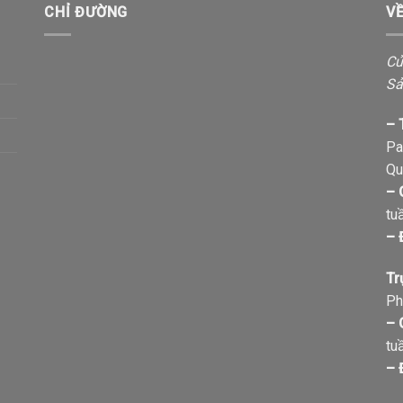
CHỈ ĐƯỜNG
V
Cử
Sả
– 
Pa
Qu
– 
tu
– 
Tr
Ph
– 
tu
– 