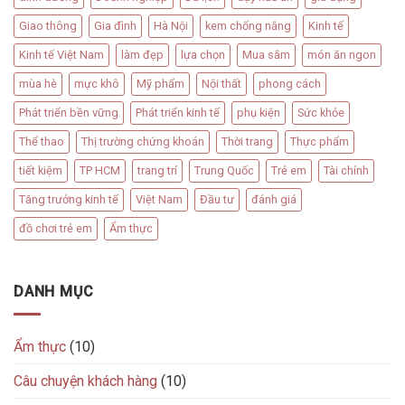
Giao thông
Gia đình
Hà Nội
kem chống nắng
Kinh tế
Kinh tế Việt Nam
làm đẹp
lựa chọn
Mua sắm
món ăn ngon
mùa hè
mực khô
Mỹ phẩm
Nội thất
phong cách
Phát triển bền vững
Phát triển kinh tế
phụ kiện
Sức khỏe
Thể thao
Thị trường chứng khoán
Thời trang
Thực phẩm
tiết kiệm
TP HCM
trang trí
Trung Quốc
Trẻ em
Tài chính
Tăng trưởng kinh tế
Việt Nam
Đầu tư
đánh giá
đồ chơi trẻ em
Ẩm thực
DANH MỤC
Ẩm thực
(10)
Câu chuyện khách hàng
(10)