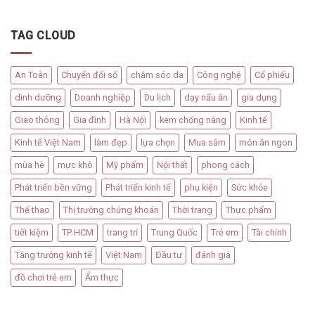
TAG CLOUD
An Toàn
Chuyển đổi số
chăm sóc da
Công nghệ
Cổ phiếu
dinh dưỡng
Doanh nghiệp
Du lịch
dạy nấu ăn
gia dụng
Giao thông
Gia đình
Hà Nội
kem chống nắng
Kinh tế
Kinh tế Việt Nam
làm đẹp
lựa chọn
Mua sắm
món ăn ngon
mùa hè
mực khô
Mỹ phẩm
Nội thất
phong cách
Phát triển bền vững
Phát triển kinh tế
phụ kiện
Sức khỏe
Thể thao
Thị trường chứng khoán
Thời trang
Thực phẩm
tiết kiệm
TP HCM
trang trí
Trung Quốc
Trẻ em
Tài chính
Tăng trưởng kinh tế
Việt Nam
Đầu tư
đánh giá
đồ chơi trẻ em
Ẩm thực