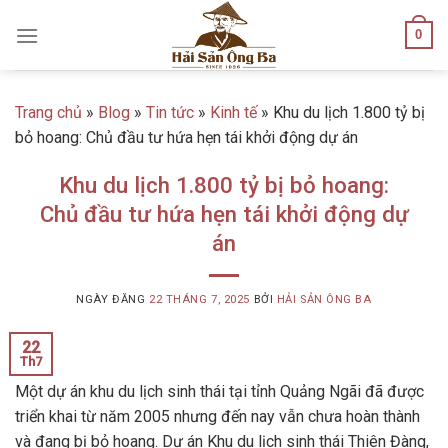
Skip
0
to
content
Trang chủ
»
Blog
»
Tin tức
»
Kinh tế
»
Khu du lịch 1.800 tỷ bị
bỏ hoang: Chủ đầu tư hứa hẹn tái khởi động dự án
Khu du lịch 1.800 tỷ bị bỏ hoang:
Chủ đầu tư hứa hẹn tái khởi động dự
án
NGÀY ĐĂNG
22 THÁNG 7, 2025
BỞI
HẢI SẢN ÔNG BA
22
Th7
Một dự án khu du lịch sinh thái tại tỉnh Quảng Ngãi đã được
triển khai từ năm 2005 nhưng đến nay vẫn chưa hoàn thành
và đang bị bỏ hoang. Dự án Khu du lịch sinh thái Thiên Đàng,