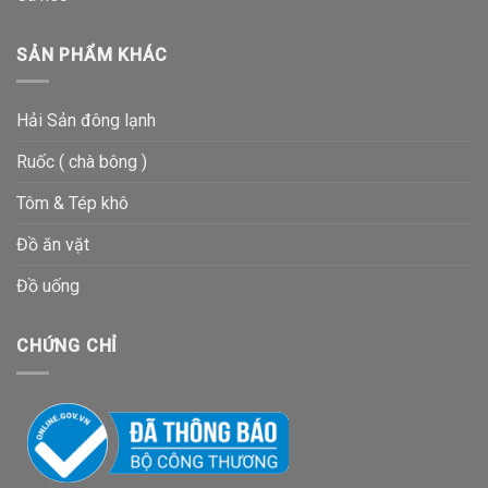
SẢN PHẨM KHÁC
Hải Sản đông lạnh
Ruốc ( chà bông )
Tôm & Tép khô
Đồ ăn vặt
Đồ uống
CHỨNG CHỈ