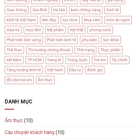
Giao thông
Gia đình
Hà Nội
kem chống nắng
Kinh tế
Kinh tế Việt Nam
làm đẹp
lựa chọn
Mua sắm
món ăn ngon
mùa hè
mực khô
Mỹ phẩm
Nội thất
phong cách
Phát triển bền vững
Phát triển kinh tế
phụ kiện
Sức khỏe
Thể thao
Thị trường chứng khoán
Thời trang
Thực phẩm
tiết kiệm
TP HCM
trang trí
Trung Quốc
Trẻ em
Tài chính
Tăng trưởng kinh tế
Việt Nam
Đầu tư
đánh giá
đồ chơi trẻ em
Ẩm thực
DANH MỤC
Ẩm thực
(10)
Câu chuyện khách hàng
(10)