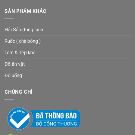
SẢN PHẨM KHÁC
Hải Sản đông lạnh
Ruốc ( chà bông )
Tôm & Tép khô
Đồ ăn vặt
Đồ uống
CHỨNG CHỈ