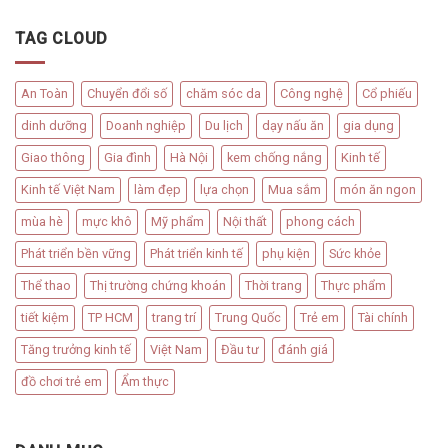
TAG CLOUD
An Toàn
Chuyển đổi số
chăm sóc da
Công nghệ
Cổ phiếu
dinh dưỡng
Doanh nghiệp
Du lịch
dạy nấu ăn
gia dụng
Giao thông
Gia đình
Hà Nội
kem chống nắng
Kinh tế
Kinh tế Việt Nam
làm đẹp
lựa chọn
Mua sắm
món ăn ngon
mùa hè
mực khô
Mỹ phẩm
Nội thất
phong cách
Phát triển bền vững
Phát triển kinh tế
phụ kiện
Sức khỏe
Thể thao
Thị trường chứng khoán
Thời trang
Thực phẩm
tiết kiệm
TP HCM
trang trí
Trung Quốc
Trẻ em
Tài chính
Tăng trưởng kinh tế
Việt Nam
Đầu tư
đánh giá
đồ chơi trẻ em
Ẩm thực