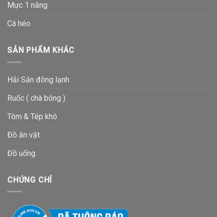
Mực 1 nắng
Cá héo
SẢN PHẨM KHÁC
Hải Sản đông lạnh
Ruốc ( chà bông )
Tôm & Tép khô
Đồ ăn vặt
Đồ uống
CHỨNG CHỈ