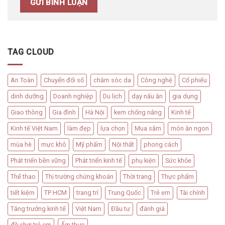
TAG CLOUD
An Toàn
Chuyển đổi số
chăm sóc da
Công nghệ
Cổ phiếu
dinh dưỡng
Doanh nghiệp
Du lịch
dạy nấu ăn
gia dụng
Giao thông
Gia đình
Hà Nội
kem chống nắng
Kinh tế
Kinh tế Việt Nam
làm đẹp
lựa chọn
Mua sắm
món ăn ngon
mùa hè
mực khô
Mỹ phẩm
Nội thất
phong cách
Phát triển bền vững
Phát triển kinh tế
phụ kiện
Sức khỏe
Thể thao
Thị trường chứng khoán
Thời trang
Thực phẩm
tiết kiệm
TP HCM
trang trí
Trung Quốc
Trẻ em
Tài chính
Tăng trưởng kinh tế
Việt Nam
Đầu tư
đánh giá
đồ chơi trẻ em
Ẩm thực