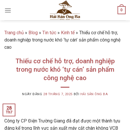
Skip
0
to
content
Trang chủ
»
Blog
»
Tin tức
»
Kinh tế
»
Thiếu cơ chế hỗ trợ,
doanh nghiệp trong nước khó ‘tự cán’ sản phẩm công nghệ
cao
Thiếu cơ chế hỗ trợ, doanh nghiệp
trong nước khó ‘tự cán’ sản phẩm
công nghệ cao
NGÀY ĐĂNG
28 THÁNG 7, 2025
BỞI
HẢI SẢN ÔNG BA
28
Th7
Công ty CP Điện Trường Giang đã đạt được một thành tựu
đáng kể trong lĩnh vực sản xuất máy cắt chân không VCB