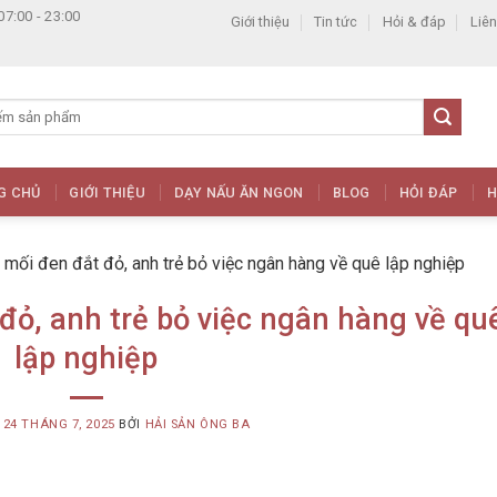
07:00 - 23:00
Giới thiệu
Tin tức
Hỏi & đáp
Liên
G CHỦ
GIỚI THIỆU
DẠY NẤU ĂN NGON
BLOG
HỎI ĐÁP
H
mối đen đắt đỏ, anh trẻ bỏ việc ngân hàng về quê lập nghiệp
ỏ, anh trẻ bỏ việc ngân hàng về qu
lập nghiệp
G
24 THÁNG 7, 2025
BỞI
HẢI SẢN ÔNG BA