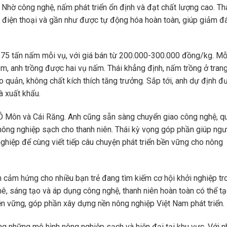
 Nhờ công nghệ, nấm phát triển ổn định và đạt chất lượng cao. Th
ua điện thoại và gần như được tự động hóa hoàn toàn, giúp giảm đ
1,75 tấn nấm mỗi vụ, với giá bán từ 200.000-300.000 đồng/kg. Mỗ
, anh trồng được hai vụ nấm. Thái khẳng định, nấm trồng ở trang
 quản, không chất kích thích tăng trưởng. Sắp tới, anh dự định đ
à xuất khẩu.
 Ô Môn và Cái Răng. Anh cũng sẵn sàng chuyển giao công nghệ, q
p nông nghiệp sạch cho thanh niên. Thái kỳ vọng góp phần giúp ngư
ghiệp để cùng viết tiếp câu chuyện phát triển bền vững cho nông
n cảm hứng cho nhiều bạn trẻ đang tìm kiếm cơ hội khởi nghiệp tr
mê, sáng tạo và áp dụng công nghệ, thanh niên hoàn toàn có thể tạ
n vững, góp phần xây dựng nền nông nghiệp Việt Nam phát triển.
rong những mô hình nông nghiệp sạch và hiện đại tại khu vực. Với 