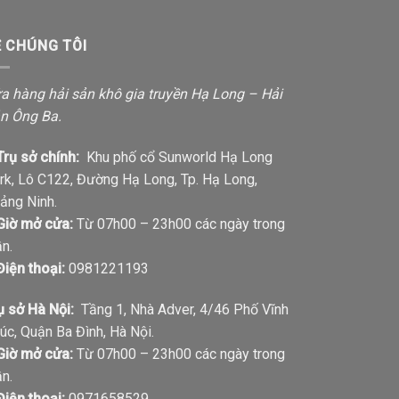
Ề CHÚNG TÔI
a hàng hải sản khô gia truyền Hạ Long – Hải
n Ông Ba.
Trụ sở chính:
Khu phố cổ Sunworld Hạ Long
rk, Lô C122, Đường Hạ Long, Tp. Hạ Long,
ảng Ninh.
Giờ mở cửa:
Từ 07h00 – 23h00 các ngày trong
ần.
Điện thoại:
0981221193
ụ sở Hà Nội:
Tầng 1, Nhà Adver, 4/46 Phố Vĩnh
úc, Quận Ba Đình, Hà Nội.
Giờ mở cửa:
Từ 07h00 – 23h00 các ngày trong
ần.
Điện thoại:
0971658529