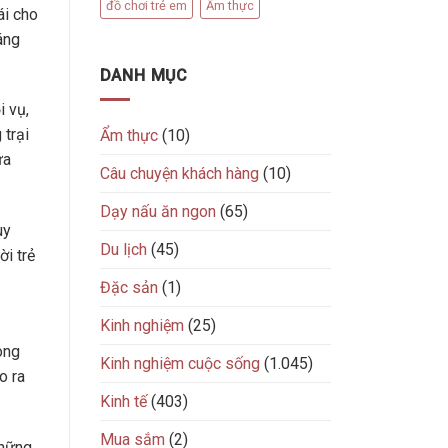
đồ chơi trẻ em
Ẩm thực
ái cho
áng
DANH MỤC
i vụ,
 trại
Ẩm thực
(10)
ưa
Câu chuyện khách hàng
(10)
Dạy nấu ăn ngon
(65)
uy
Du lịch
(45)
ời trẻ
Đặc sản
(1)
Kinh nghiệm
(25)
ong
Kinh nghiệm cuộc sống
(1.045)
o ra
Kinh tế
(403)
Mua sắm
(2)
những