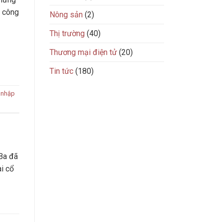
à công
Nông sản
(2)
Thị trường
(40)
Thương mại điện tử
(20)
Tin tức
(180)
 nhập
Ba đã
ài cổ