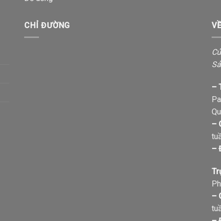
CHỈ ĐƯỜNG
V
Cử
Sả
– 
Pa
Qu
– 
tu
– 
Tr
Ph
– 
tu
– 