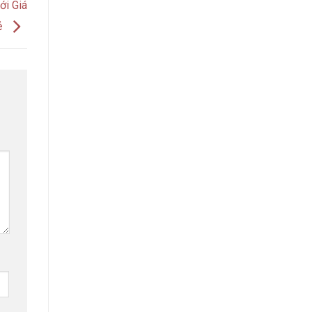
ới Giá
ẻ