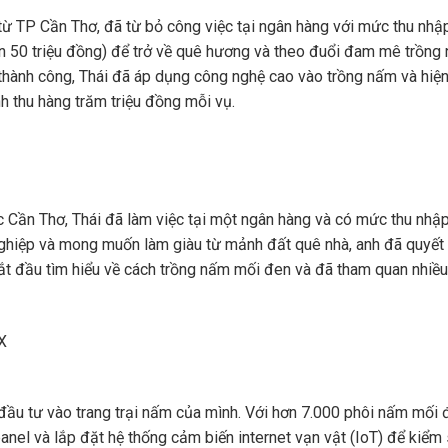
từ TP Cần Thơ, đã từ bỏ công việc tại ngân hàng với mức thu nhậ
 50 triệu đồng) để trở về quê hương và theo đuổi đam mê trồng
hành công, Thái đã áp dụng công nghệ cao vào trồng nấm và hiệ
 thu hàng trăm triệu đồng mỗi vụ.
c Cần Thơ, Thái đã làm việc tại một ngân hàng và có mức thu nhậ
nghiệp và mong muốn làm giàu từ mảnh đất quê nhà, anh đã quyết
bắt đầu tìm hiểu về cách trồng nấm mối đen và đã tham quan nhiều
 đầu tư vào trang trại nấm của mình. Với hơn 7.000 phôi nấm mối 
anel và lắp đặt hệ thống cảm biến internet vạn vật (IoT) để kiểm