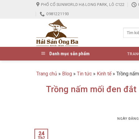
Skip
PHỐ CỔ SUNWORLD HẠ LONG PARK, LÔ C122
to
0981221193
content
Danh mục sản phẩm
TRAN
Trang chủ
»
Blog
»
Tin tức
»
Kinh tế
»
Trồng nấm 
Trồng nấm mối đen đắt đ
NGÀY ĐĂN
24
Th7