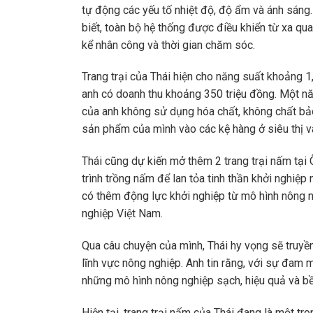
tự động các yếu tố nhiệt độ, độ ẩm và ánh sáng.
biết, toàn bộ hệ thống được điều khiển từ xa q
kể nhân công và thời gian chăm sóc.
Trang trại của Thái hiện cho năng suất khoảng 
anh có doanh thu khoảng 350 triệu đồng. Một năm
của anh không sử dụng hóa chất, không chất bảo
sản phẩm của mình vào các kệ hàng ở siêu thị v
Thái cũng dự kiến mở thêm 2 trang trại nấm tại
trình trồng nấm để lan tỏa tinh thần khởi nghiệ
có thêm động lực khởi nghiệp từ mô hình nông n
nghiệp Việt Nam.
Qua câu chuyện của mình, Thái hy vọng sẽ truyề
lĩnh vực nông nghiệp. Anh tin rằng, với sự đam 
những mô hình nông nghiệp sạch, hiệu quả và bề
Hiện tại, trang trại nấm của Thái đang là một t