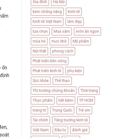
Gia đình
Hà Nội
p
kem chống nắng
Kinh tế
 nấm
Kinh tế Việt Nam
làm đẹp
n
lựa chọn
Mua sắm
món ăn ngon
mùa hè
mực khô
Mỹ phẩm
Nội thất
phong cách
Phát triển bền vững
p ổn
Phát triển kinh tế
phụ kiện
 định
Sức khỏe
Thể thao
Thị trường chứng khoán
Thời trang
Thực phẩm
tiết kiệm
TP HCM
trang trí
Trung Quốc
Trẻ em
Tài chính
Tăng trưởng kinh tế
đen,
Việt Nam
Đầu tư
đánh giá
 soát