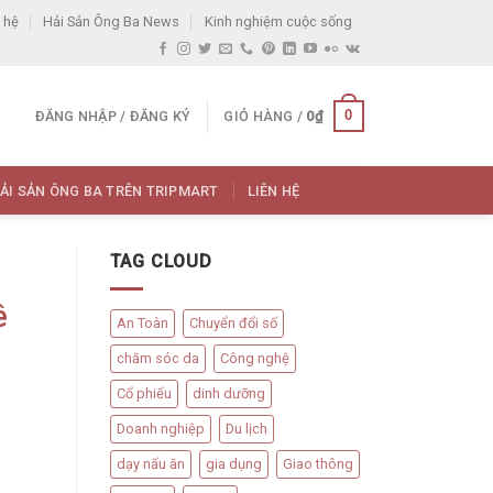
 hệ
Hải Sản Ông Ba News
Kinh nghiệm cuộc sống
0
ĐĂNG NHẬP / ĐĂNG KÝ
GIỎ HÀNG /
0
₫
ẢI SẢN ÔNG BA TRÊN TRIPMART
LIÊN HỆ
TAG CLOUD
ê
An Toàn
Chuyển đổi số
chăm sóc da
Công nghệ
Cổ phiếu
dinh dưỡng
Doanh nghiệp
Du lịch
dạy nấu ăn
gia dụng
Giao thông