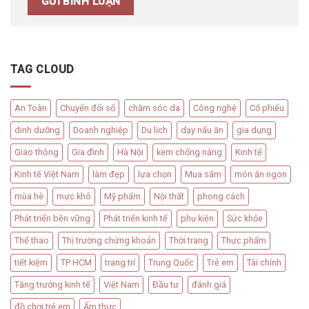
TAG CLOUD
An Toàn
Chuyển đổi số
chăm sóc da
Công nghệ
Cổ phiếu
dinh dưỡng
Doanh nghiệp
Du lịch
dạy nấu ăn
gia dụng
Giao thông
Gia đình
Hà Nội
kem chống nắng
Kinh tế
Kinh tế Việt Nam
làm đẹp
lựa chọn
Mua sắm
món ăn ngon
mùa hè
mực khô
Mỹ phẩm
Nội thất
phong cách
Phát triển bền vững
Phát triển kinh tế
phụ kiện
Sức khỏe
Thể thao
Thị trường chứng khoán
Thời trang
Thực phẩm
tiết kiệm
TP HCM
trang trí
Trung Quốc
Trẻ em
Tài chính
Tăng trưởng kinh tế
Việt Nam
Đầu tư
đánh giá
đồ chơi trẻ em
Ẩm thực