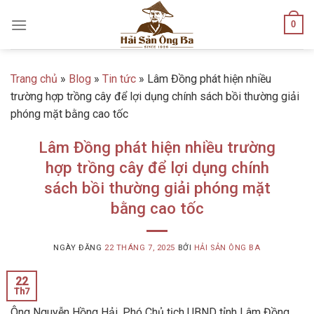
Skip
0
to
content
Trang chủ
»
Blog
»
Tin tức
»
Lâm Đồng phát hiện nhiều
trường hợp trồng cây để lợi dụng chính sách bồi thường giải
phóng mặt bằng cao tốc
Lâm Đồng phát hiện nhiều trường
hợp trồng cây để lợi dụng chính
sách bồi thường giải phóng mặt
bằng cao tốc
NGÀY ĐĂNG
22 THÁNG 7, 2025
BỞI
HẢI SẢN ÔNG BA
22
Th7
Ông Nguyễn Hồng Hải, Phó Chủ tịch UBND tỉnh Lâm Đồng,