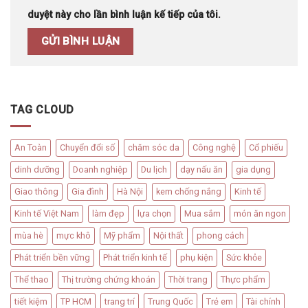
duyệt này cho lần bình luận kế tiếp của tôi.
TAG CLOUD
An Toàn
Chuyển đổi số
chăm sóc da
Công nghệ
Cổ phiếu
dinh dưỡng
Doanh nghiệp
Du lịch
dạy nấu ăn
gia dụng
Giao thông
Gia đình
Hà Nội
kem chống nắng
Kinh tế
Kinh tế Việt Nam
làm đẹp
lựa chọn
Mua sắm
món ăn ngon
mùa hè
mực khô
Mỹ phẩm
Nội thất
phong cách
Phát triển bền vững
Phát triển kinh tế
phụ kiện
Sức khỏe
Thể thao
Thị trường chứng khoán
Thời trang
Thực phẩm
tiết kiệm
TP HCM
trang trí
Trung Quốc
Trẻ em
Tài chính