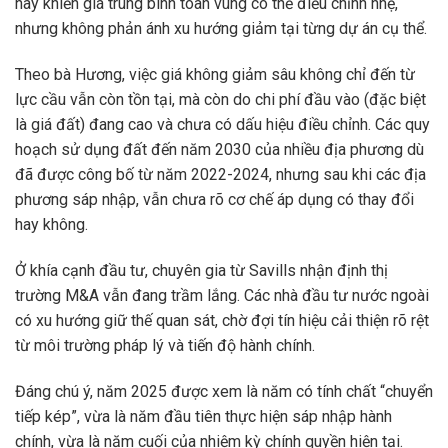
này khiến giá trung bình toàn vùng có thể điều chỉnh nhẹ,
nhưng không phản ánh xu hướng giảm tại từng dự án cụ thể.
Theo bà Hương, việc giá không giảm sâu không chỉ đến từ
lực cầu vẫn còn tồn tại, mà còn do chi phí đầu vào (đặc biệt
là giá đất) đang cao và chưa có dấu hiệu điều chỉnh. Các quy
hoạch sử dụng đất đến năm 2030 của nhiều địa phương dù
đã được công bố từ năm 2022-2024, nhưng sau khi các địa
phương sáp nhập, vẫn chưa rõ cơ chế áp dụng có thay đổi
hay không.
Ở khía cạnh đầu tư, chuyên gia từ Savills nhận định thị
trường M&A vẫn đang trầm lắng. Các nhà đầu tư nước ngoài
có xu hướng giữ thế quan sát, chờ đợi tín hiệu cải thiện rõ rệt
từ môi trường pháp lý và tiến độ hành chính.
Đáng chú ý, năm 2025 được xem là năm có tính chất “chuyển
tiếp kép”, vừa là năm đầu tiên thực hiện sáp nhập hành
chính, vừa là năm cuối của nhiệm kỳ chính quyền hiện tại.