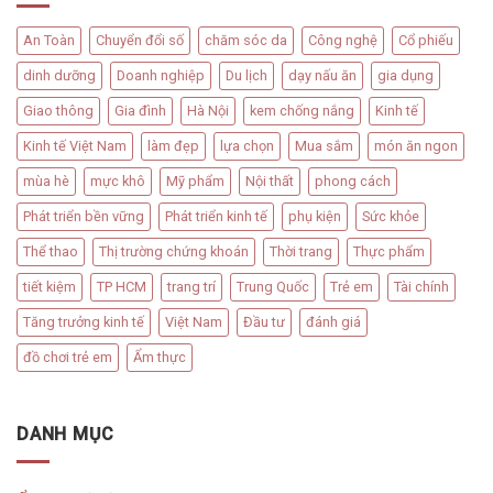
An Toàn
Chuyển đổi số
chăm sóc da
Công nghệ
Cổ phiếu
dinh dưỡng
Doanh nghiệp
Du lịch
dạy nấu ăn
gia dụng
Giao thông
Gia đình
Hà Nội
kem chống nắng
Kinh tế
Kinh tế Việt Nam
làm đẹp
lựa chọn
Mua sắm
món ăn ngon
mùa hè
mực khô
Mỹ phẩm
Nội thất
phong cách
Phát triển bền vững
Phát triển kinh tế
phụ kiện
Sức khỏe
Thể thao
Thị trường chứng khoán
Thời trang
Thực phẩm
tiết kiệm
TP HCM
trang trí
Trung Quốc
Trẻ em
Tài chính
Tăng trưởng kinh tế
Việt Nam
Đầu tư
đánh giá
đồ chơi trẻ em
Ẩm thực
DANH MỤC