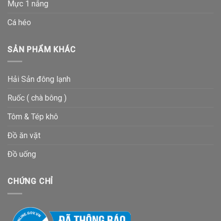
Mực 1 nắng
Cá héo
SẢN PHẨM KHÁC
Hải Sản đông lạnh
Ruốc ( chà bông )
Tôm & Tép khô
Đồ ăn vặt
Đồ uống
CHỨNG CHỈ