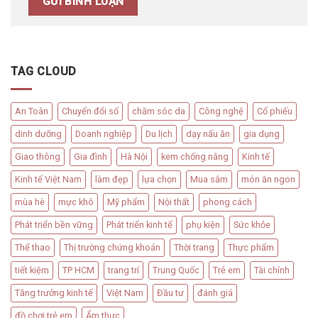
TAG CLOUD
An Toàn
Chuyển đổi số
chăm sóc da
Công nghệ
Cổ phiếu
dinh dưỡng
Doanh nghiệp
Du lịch
dạy nấu ăn
gia dụng
Giao thông
Gia đình
Hà Nội
kem chống nắng
Kinh tế
Kinh tế Việt Nam
làm đẹp
lựa chọn
Mua sắm
món ăn ngon
mùa hè
mực khô
Mỹ phẩm
Nội thất
phong cách
Phát triển bền vững
Phát triển kinh tế
phụ kiện
Sức khỏe
Thể thao
Thị trường chứng khoán
Thời trang
Thực phẩm
tiết kiệm
TP HCM
trang trí
Trung Quốc
Trẻ em
Tài chính
Tăng trưởng kinh tế
Việt Nam
Đầu tư
đánh giá
đồ chơi trẻ em
Ẩm thực