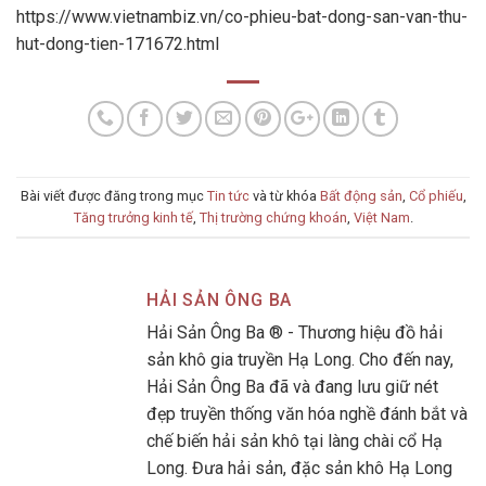
https://www.vietnambiz.vn/co-phieu-bat-dong-san-van-thu-
hut-dong-tien-171672.html
Bài viết được đăng trong mục
Tin tức
và từ khóa
Bất động sản
,
Cổ phiếu
,
Tăng trưởng kinh tế
,
Thị trường chứng khoán
,
Việt Nam
.
HẢI SẢN ÔNG BA
Hải Sản Ông Ba ® - Thương hiệu đồ hải
sản khô gia truyền Hạ Long. Cho đến nay,
Hải Sản Ông Ba đã và đang lưu giữ nét
đẹp truyền thống văn hóa nghề đánh bắt và
chế biến hải sản khô tại làng chài cổ Hạ
Long. Đưa hải sản, đặc sản khô Hạ Long