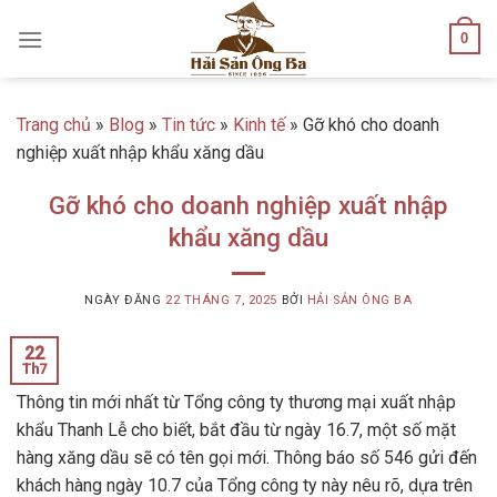
Skip
0
to
content
Trang chủ
»
Blog
»
Tin tức
»
Kinh tế
»
Gỡ khó cho doanh
nghiệp xuất nhập khẩu xăng dầu
Gỡ khó cho doanh nghiệp xuất nhập
khẩu xăng dầu
NGÀY ĐĂNG
22 THÁNG 7, 2025
BỞI
HẢI SẢN ÔNG BA
22
Th7
Thông tin mới nhất từ Tổng công ty thương mại xuất nhập
khẩu Thanh Lễ cho biết, bắt đầu từ ngày 16.7, một số mặt
hàng xăng dầu sẽ có tên gọi mới. Thông báo số 546 gửi đến
khách hàng ngày 10.7 của Tổng công ty này nêu rõ, dựa trên