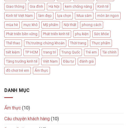
Giao thông
Gia đình
Hà Nội
kem chống nắng
Kinh tế
Kinh tế Việt Nam
làm đẹp
lựa chọn
Mua sắm
món ăn ngon
mùa hè
mực khô
Mỹ phẩm
Nội thất
phong cách
Phát triển bền vững
Phát triển kinh tế
phụ kiện
Sức khỏe
Thể thao
Thị trường chứng khoán
Thời trang
Thực phẩm
tiết kiệm
TP HCM
trang trí
Trung Quốc
Trẻ em
Tài chính
Tăng trưởng kinh tế
Việt Nam
Đầu tư
đánh giá
đồ chơi trẻ em
Ẩm thực
DANH MỤC
Ẩm thực
(10)
Câu chuyện khách hàng
(10)