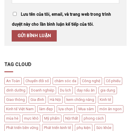
Lưu tên của tôi, email, và trang web trong trình
duyệt này cho lần bình luận kế tiếp của tôi.
TAG CLOUD
An Toàn
Chuyển đổi số
chăm sóc da
Công nghệ
Cổ phiếu
dinh dưỡng
Doanh nghiệp
Du lịch
dạy nấu ăn
gia dụng
Giao thông
Gia đình
Hà Nội
kem chống nắng
Kinh tế
Kinh tế Việt Nam
làm đẹp
lựa chọn
Mua sắm
món ăn ngon
mùa hè
mực khô
Mỹ phẩm
Nội thất
phong cách
Phát triển bền vững
Phát triển kinh tế
phụ kiện
Sức khỏe