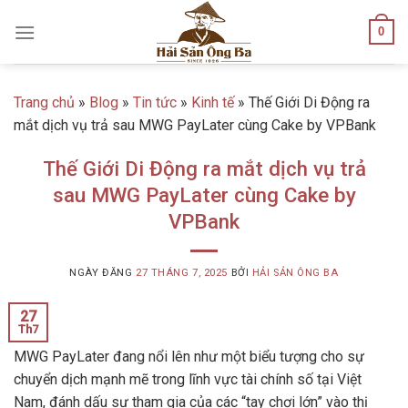
Skip
0
to
content
Trang chủ
»
Blog
»
Tin tức
»
Kinh tế
»
Thế Giới Di Động ra
mắt dịch vụ trả sau MWG PayLater cùng Cake by VPBank
Thế Giới Di Động ra mắt dịch vụ trả
sau MWG PayLater cùng Cake by
VPBank
NGÀY ĐĂNG
27 THÁNG 7, 2025
BỞI
HẢI SẢN ÔNG BA
27
Th7
MWG PayLater đang nổi lên như một biểu tượng cho sự
chuyển dịch mạnh mẽ trong lĩnh vực tài chính số tại Việt
Nam, đánh dấu sự tham gia của các “tay chơi lớn” vào thị