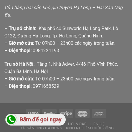
Cửa hàng hải sản khô gia truyền Hạ Long – Hải Sản Ông
Ba.
– Trụ sở chính:
Khu phố cổ Sunworld Hạ Long Park, Lô
C122, Đường Hạ Long, Tp. Hạ Long, Quảng Ninh.
– Giờ mở cửa:
Từ 07h00 – 23h00 các ngày trong tuần.
– Điện thoại:
0981221193
Trụ sở Hà Nội:
Tầng 1, Nhà Adver, 4/46 Phố Vĩnh Phúc,
Quận Ba Đình, Hà Nội.
– Giờ mở cửa:
Từ 07h00 – 23h00 các ngày trong tuần.
– Điện thoại:
0971658529
Bấm để gọi ngay
GIỚI THIỆU
TIN TỨC
HỎI & ĐÁP
LIÊN HỆ
HẢI SẢN ÔNG BA NEWS
KINH NGHIỆM CUỘC SỐNG