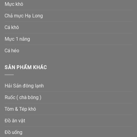
Mực khô
Chả mực Hạ Long
Cá khô
Mực 1 nắng
Cá héo
SẢN PHẨM KHÁC
Hải Sản đông lạnh
Ruốc ( chà bông )
Tôm & Tép khô
Đồ ăn vặt
Đồ uống