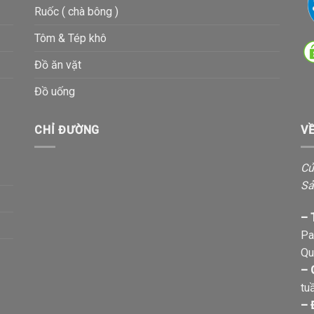
Ruốc ( chà bông )
Tôm & Tép khô
Đồ ăn vặt
Đồ uống
CHỈ ĐƯỜNG
V
Cử
Sả
– 
Pa
Qu
– 
tu
– 