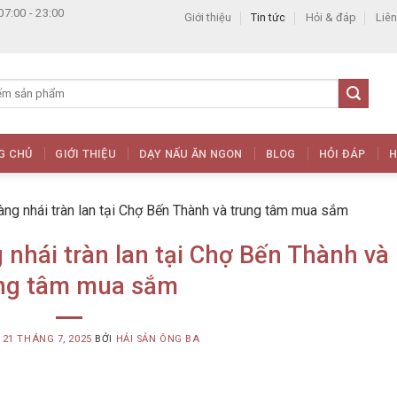
07:00 - 23:00
Giới thiệu
Tin tức
Hỏi & đáp
Liên
G CHỦ
GIỚI THIỆU
DẠY NẤU ĂN NGON
BLOG
HỎI ĐÁP
H
ng nhái tràn lan tại Chợ Bến Thành và trung tâm mua sắm
nhái tràn lan tại Chợ Bến Thành và
ng tâm mua sắm
G
21 THÁNG 7, 2025
BỞI
HẢI SẢN ÔNG BA