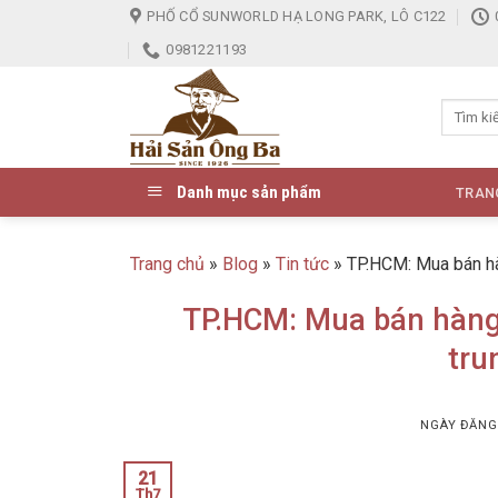
Skip
PHỐ CỔ SUNWORLD HẠ LONG PARK, LÔ C122
to
0981221193
content
Danh mục sản phẩm
TRAN
Trang chủ
»
Blog
»
Tin tức
»
TP.HCM: Mua bán hà
TP.HCM: Mua bán hàng 
tru
NGÀY ĐĂN
21
Th7