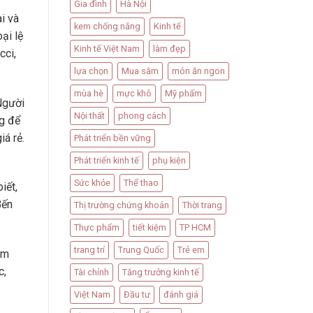
Gia đình
Hà Nội
i và
kem chống nắng
Kinh tế
ại lệ
Kinh tế Việt Nam
làm đẹp
cci,
lựa chọn
Mua sắm
món ăn ngon
mùa hè
mực khô
Mỹ phẩm
Người
Nội thất
phong cách
ng để
á rẻ.
Phát triển bền vững
Phát triển kinh tế
phụ kiện
Sức khỏe
Thể thao
iết,
Bến
Thị trường chứng khoán
Thời trang
Thực phẩm
tiết kiệm
TP HCM
trang trí
Trung Quốc
Trẻ em
âm
c,
Tài chính
Tăng trưởng kinh tế
Việt Nam
Đầu tư
đánh giá