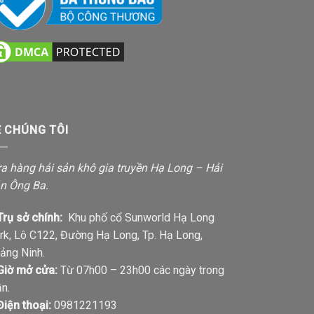
Ề CHÚNG TÔI
a hàng hải sản khô gia truyền Hạ Long – Hải
n Ông Ba.
Trụ sở chính:
Khu phố cổ Sunworld Hạ Long
rk, Lô C122, Đường Hạ Long, Tp. Hạ Long,
ảng Ninh.
Giờ mở cửa:
Từ 07h00 – 23h00 các ngày trong
ần.
Điện thoại:
0981221193