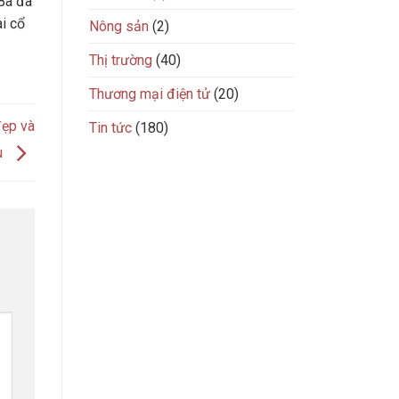
Ba đã
ài cổ
Nông sản
(2)
Thị trường
(40)
Thương mại điện tử
(20)
đẹp và
Tin tức
(180)
u