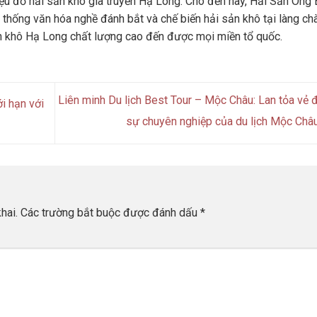
u đồ hải sản khô gia truyền Hạ Long. Cho đến nay, Hải Sản Ông 
 thống văn hóa nghề đánh bắt và chế biến hải sản khô tại làng ch
n khô Hạ Long chất lượng cao đến được mọi miền tổ quốc.
Liên minh Du lịch Best Tour – Mộc Châu: Lan tỏa vẻ 
i hạn với
sự chuyên nghiệp của du lịch Mộc Châ
hai.
Các trường bắt buộc được đánh dấu
*