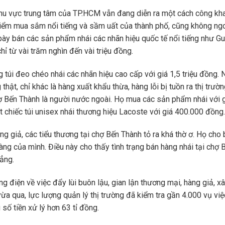
 khu vực trung tâm của TP.HCM vẫn đang diễn ra một cách công kha
iểm mua sắm nổi tiếng và sầm uất của thành phố, cũng không ngo
bày bán các sản phẩm nhái các nhãn hiệu quốc tế nổi tiếng như Gu
hỉ từ vài trăm nghìn đến vài triệu đồng.
túi đeo chéo nhái các nhãn hiệu cao cấp với giá 1,5 triệu đồng. 
 thật, chỉ khác là hàng xuất khẩu thừa, hàng lỗi bị tuồn ra thị trườ
ợ Bến Thành là người nước ngoài. Họ mua các sản phẩm nhái với gi
chiếc túi unisex nhái thương hiệu Lacoste với giá 400.000 đồng.
ng giả, các tiểu thương tại chợ Bến Thành tỏ ra khá thờ ơ. Họ cho b
àng của mình. Điều này cho thấy tình trạng bán hàng nhái tại chợ 
ẳng.
g điện về việc đẩy lùi buôn lậu, gian lận thương mại, hàng giả, x
ừa qua, lực lượng quản lý thị trường đã kiểm tra gần 4.000 vụ việ
 số tiền xử lý hơn 63 tỉ đồng.