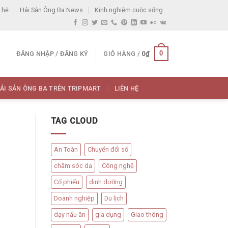
 hệ
Hải Sản Ông Ba News
Kinh nghiệm cuộc sống
0
ĐĂNG NHẬP / ĐĂNG KÝ
GIỎ HÀNG /
0
₫
ẢI SẢN ÔNG BA TRÊN TRIPMART
LIÊN HỆ
TAG CLOUD
An Toàn
Chuyển đổi số
chăm sóc da
Công nghệ
Cổ phiếu
dinh dưỡng
Doanh nghiệp
Du lịch
dạy nấu ăn
gia dụng
Giao thông