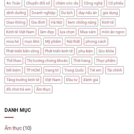
An Toàn
Chuyển đổi số
chăm sóc da
Công nghệ
Cổ phiếu
dinh dưỡng
Doanh nghiệp
Du lịch
dạy nấu ăn
gia dụng
Giao thông
Gia đình
Hà Nội
kem chống nắng
Kinh tế
Kinh tế Việt Nam
làm đẹp
lựa chọn
Mua sắm
món ăn ngon
mùa hè
mực khô
Mỹ phẩm
Nội thất
phong cách
Phát triển bền vững
Phát triển kinh tế
phụ kiện
Sức khỏe
Thể thao
Thị trường chứng khoán
Thời trang
Thực phẩm
tiết kiệm
TP HCM
trang trí
Trung Quốc
Trẻ em
Tài chính
Tăng trưởng kinh tế
Việt Nam
Đầu tư
đánh giá
đồ chơi trẻ em
Ẩm thực
DANH MỤC
Ẩm thực
(10)