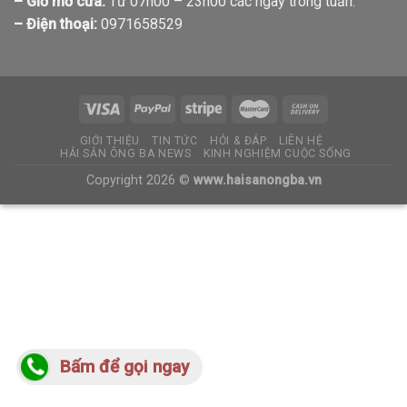
– Giờ mở cửa:
Từ 07h00 – 23h00 các ngày trong tuần.
– Điện thoại:
0971658529
GIỚI THIỆU
TIN TỨC
HỎI & ĐÁP
LIÊN HỆ
HẢI SẢN ÔNG BA NEWS
KINH NGHIỆM CUỘC SỐNG
Copyright 2026 ©
www.haisanongba.vn
Bấm để gọi ngay