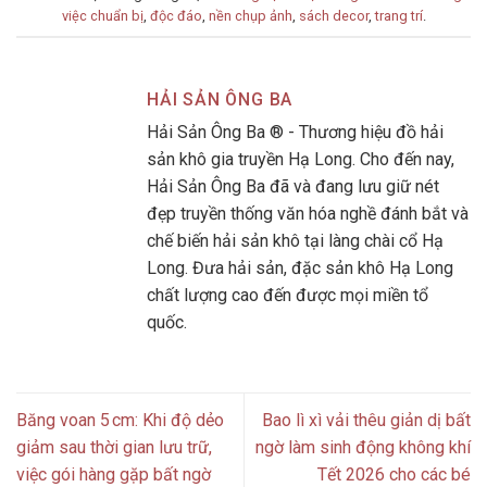
việc chuẩn bị
,
độc đáo
,
nền chụp ảnh
,
sách decor
,
trang trí
.
HẢI SẢN ÔNG BA
Hải Sản Ông Ba ® - Thương hiệu đồ hải
sản khô gia truyền Hạ Long. Cho đến nay,
Hải Sản Ông Ba đã và đang lưu giữ nét
đẹp truyền thống văn hóa nghề đánh bắt và
chế biến hải sản khô tại làng chài cổ Hạ
Long. Đưa hải sản, đặc sản khô Hạ Long
chất lượng cao đến được mọi miền tổ
quốc.
Băng voan 5 cm: Khi độ dẻo
Bao lì xì vải thêu giản dị bất
giảm sau thời gian lưu trữ,
ngờ làm sinh động không khí
việc gói hàng gặp bất ngờ
Tết 2026 cho các bé