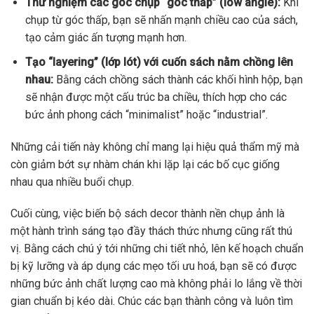
Thử nghiệm các góc chụp “góc thấp” (low angle):
Khi
chụp từ góc thấp, bạn sẽ nhấn mạnh chiều cao của sách,
tạo cảm giác ấn tượng mạnh hơn.
Tạo “layering” (lớp lót) với cuốn sách nằm chồng lên
nhau:
Bằng cách chồng sách thành các khối hình hộp, bạn
sẽ nhận được một cấu trúc ba chiều, thích hợp cho các
bức ảnh phong cách “minimalist” hoặc “industrial”.
Những cải tiến này không chỉ mang lại hiệu quả thẩm mỹ mà
còn giảm bớt sự nhàm chán khi lặp lại các bố cục giống
nhau qua nhiều buổi chụp.
Cuối cùng, việc biến bộ sách decor thành nền chụp ảnh là
một hành trình sáng tạo đầy thách thức nhưng cũng rất thú
vị. Bằng cách chú ý tới những chi tiết nhỏ, lên kế hoạch chuẩn
bị kỹ lưỡng và áp dụng các mẹo tối ưu hoá, bạn sẽ có được
những bức ảnh chất lượng cao mà không phải lo lắng về thời
gian chuẩn bị kéo dài. Chúc các bạn thành công và luôn tìm