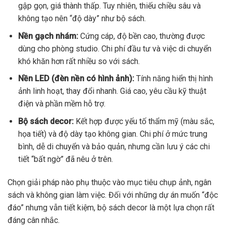
gập gọn, giá thành thấp. Tuy nhiên, thiếu chiều sâu và
không tạo nên “độ dày” như bộ sách.
Nền gạch nhám:
Cứng cáp, độ bền cao, thường được
dùng cho phòng studio. Chi phí đầu tư và việc di chuyển
khó khăn hơn rất nhiều so với sách.
Nền LED (đèn nền có hình ảnh):
Tính năng hiển thị hình
ảnh linh hoạt, thay đổi nhanh. Giá cao, yêu cầu kỹ thuật
điện và phần mềm hỗ trợ.
Bộ sách decor:
Kết hợp được yếu tố thẩm mỹ (màu sắc,
họa tiết) và độ dày tạo không gian. Chi phí ở mức trung
bình, dễ di chuyển và bảo quản, nhưng cần lưu ý các chi
tiết “bất ngờ” đã nêu ở trên.
Chọn giải pháp nào phụ thuộc vào mục tiêu chụp ảnh, ngân
sách và không gian làm việc. Đối với những dự án muốn “độc
đáo” nhưng vẫn tiết kiệm, bộ sách decor là một lựa chọn rất
đáng cân nhắc.