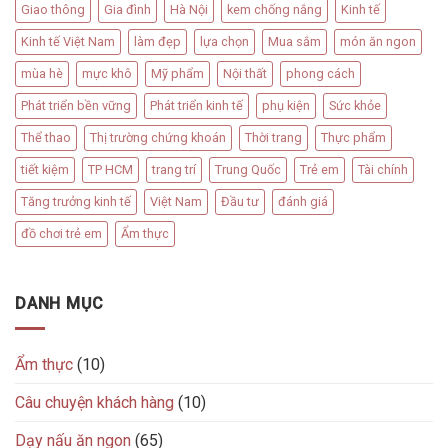
Giao thông
Gia đình
Hà Nội
kem chống nắng
Kinh tế
Kinh tế Việt Nam
làm đẹp
lựa chọn
Mua sắm
món ăn ngon
mùa hè
mực khô
Mỹ phẩm
Nội thất
phong cách
Phát triển bền vững
Phát triển kinh tế
phụ kiện
Sức khỏe
Thể thao
Thị trường chứng khoán
Thời trang
Thực phẩm
tiết kiệm
TP HCM
trang trí
Trung Quốc
Trẻ em
Tài chính
Tăng trưởng kinh tế
Việt Nam
Đầu tư
đánh giá
đồ chơi trẻ em
Ẩm thực
DANH MỤC
Ẩm thực
(10)
Câu chuyện khách hàng
(10)
Dạy nấu ăn ngon
(65)