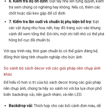
6. Kiểm tra độ ổn định:
Đặt tay nhẹ lên từng quyển, kiểm
tra xem chúng có nghiêng hay không. Nếu có, thêm các
chốt hoặc dải keo gập để cố định.
7. Kiểm tra lần cuối và chuẩn bị phụ kiện bổ trợ:
Đặt
các vật dụng như hoa, nến, hay đồ trang sức vào khung
cảnh để xem tổng thể. Đôi khi, một chi tiết nhỏ có thể phá
hỏng bố cục đã chuẩn bị.
Với quy trình này, thời gian chuẩn bị có thể giảm đáng kể,
đồng thời tăng tính chuyên nghiệp cho bức ảnh.
So sánh bộ sách decor với các giải pháp nền chụp ảnh
khác
Để hiểu rõ hơn vị trí của bộ sách decor trong các giải pháp
nền chụp ảnh, chúng ta hãy so sánh nó với ba lựa chọn phổ
biến: backdrop vải, nền gạch nhám, và nền LED.
Backdrop vải:
Thích hợp cho các bối cảnh đơn màu, dễ