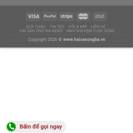
GIỚI THIỆU
TIN TỨC
HỎI & ĐÁP
LIÊN HỆ
HẢI SẢN ÔNG BA NEWS
KINH NGHIỆM CUỘC SỐNG
Copyright 2026 ©
www.haisanongba.vn
Bấm để gọi ngay