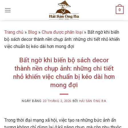
Skip
0
to
content
Trang chủ
»
Blog
»
Chưa được phân loại
»
Bất ngờ khi biến
bộ sách decor thành nền chụp ảnh: những chi tiết nhỏ khiến
việc chuẩn bị kéo dài hơn mong đợi
Bất ngờ khi biến bộ sách decor
thành nền chụp ảnh: những chi tiết
nhỏ khiến việc chuẩn bị kéo dài hơn
mong đợi
NGÀY ĐĂNG
20 THÁNG 2, 2026
BỞI
HẢI SẢN ÔNG BA
Trong thời đại mạng xã hội, việc tạo ra những bức ảnh ấn
tượng không chỉ dừng lại ở kỹ năng chụp, mà còn phụ thuộc