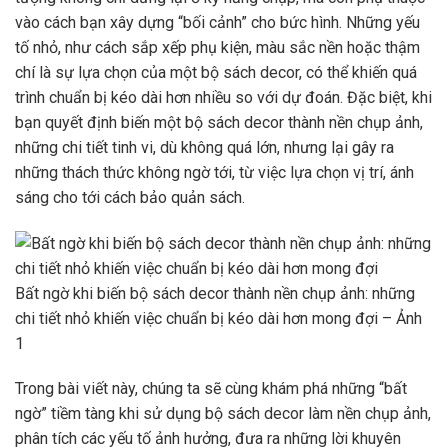
vào cách bạn xây dựng “bối cảnh” cho bức hình. Những yếu
tố nhỏ, như cách sắp xếp phụ kiện, màu sắc nền hoặc thậm
chí là sự lựa chọn của một bộ sách decor, có thể khiến quá
trình chuẩn bị kéo dài hơn nhiều so với dự đoán. Đặc biệt, khi
bạn quyết định biến một bộ sách decor thành nền chụp ảnh,
những chi tiết tinh vi, dù không quá lớn, nhưng lại gây ra
những thách thức không ngờ tới, từ việc lựa chọn vị trí, ánh
sáng cho tới cách bảo quản sách.
Bất ngờ khi biến bộ sách decor thành nền chụp ảnh: những
chi tiết nhỏ khiến việc chuẩn bị kéo dài hơn mong đợi – Ảnh
1
Trong bài viết này, chúng ta sẽ cùng khám phá những “bất
ngờ” tiềm tàng khi sử dụng bộ sách decor làm nền chụp ảnh,
phân tích các yếu tố ảnh hưởng, đưa ra những lời khuyên