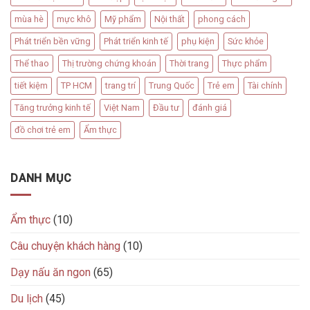
mùa hè
mực khô
Mỹ phẩm
Nội thất
phong cách
Phát triển bền vững
Phát triển kinh tế
phụ kiện
Sức khỏe
Thể thao
Thị trường chứng khoán
Thời trang
Thực phẩm
tiết kiệm
TP HCM
trang trí
Trung Quốc
Trẻ em
Tài chính
Tăng trưởng kinh tế
Việt Nam
Đầu tư
đánh giá
đồ chơi trẻ em
Ẩm thực
DANH MỤC
Ẩm thực
(10)
Câu chuyện khách hàng
(10)
Dạy nấu ăn ngon
(65)
Du lịch
(45)