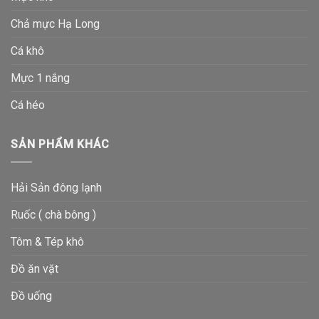
Chả mực Hạ Long
Cá khô
Mực 1 nắng
Cá héo
SẢN PHẨM KHÁC
Hải Sản đông lạnh
Ruốc ( chà bông )
Tôm & Tép khô
Đồ ăn vặt
Đồ uống