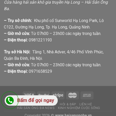
Cửa hàng hải sản khô gia truyền Hạ Long – Hải Sản Ông
Ba.
– Trụ sở chính:
Khu phố cổ Sunworld Hạ Long Park, Lô
C122, Đường Hạ Long, Tp. Hạ Long, Quảng Ninh.
– Giờ mở cửa:
Từ 07h00 – 23h00 các ngày trong tuần.
– Điện thoại:
0981221193
Trụ sở Hà Nội:
Tầng 1, Nhà Adver, 4/46 Phố Vĩnh Phúc,
Quận Ba Đình, Hà Nội.
– Giờ mở cửa:
Từ 07h00 – 23h00 các ngày trong tuần.
– Điện thoại:
0971658529
Bấm để gọi ngay
GIỚI THIỆU
TIN TỨC
HỎI & ĐÁP
LIÊN HỆ
HẢI SẢN ÔNG BA NEWS
KINH NGHIỆM CUỘC SỐNG
Copyright 2026 ©
www.haisanongba.vn