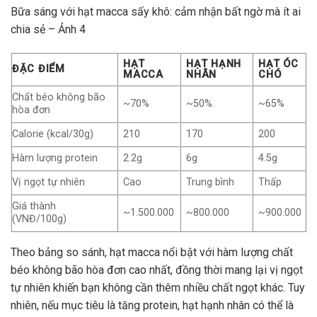
Bữa sáng với hạt macca sấy khô: cảm nhận bất ngờ mà ít ai
chia sẻ – Ảnh 4
HẠT
HẠT HẠNH
HẠT ÓC
ĐẶC ĐIỂM
MACCA
NHÂN
CHÓ
Chất béo không bão
~70%
~50%
~65%
hòa đơn
Calorie (kcal/30g)
210
170
200
Hàm lượng protein
2.2g
6g
4.5g
Vị ngọt tự nhiên
Cao
Trung bình
Thấp
Giá thành
~1.500.000
~800.000
~900.000
(VNĐ/100g)
Theo bảng so sánh, hạt macca nổi bật với hàm lượng chất
béo không bão hòa đơn cao nhất, đồng thời mang lại vị ngọt
tự nhiên khiến bạn không cần thêm nhiều chất ngọt khác. Tuy
nhiên, nếu mục tiêu là tăng protein, hạt hạnh nhân có thể là