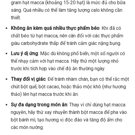
gram hạt macca (khoảng 15‑20 hạt) là mức đủ cho bữa
sáng. Quá nhiều có thể làm tăng lượng calo không cần
thiết.
Không ăn kèm quá nhiều thực phẩm béo
: Khi đã có
chất béo từ hạt macca, nên cân đối với các thực phẩm
giàu carbohydrate thấp để tránh cảm giác nặng bụng.
Lưu ý dị ứng
: Mặc dù không phổ biến, một số người có
thể nhạy cảm với hạt macca. Hãy thử một lượng nhỏ
trước khi tích hợp vào chế độ ăn thường ngày.
Thay đổi vị giác
: Để tránh nhàm chán, bạn có thể rắc một
chút bột quế, bột cacao, hoặc thảo mộc khô (như hương
thảo) lên hạt macca trước khi ăn.
Sự đa dạng trong món ăn
: Thay vì chỉ dùng hạt macca
nguyên, hãy thử xay nhuyễn thành bột macca để pha vào
bột bánh mì, tạo hương vị độc đáo và tăng độ ẩm cho
các món nướng.