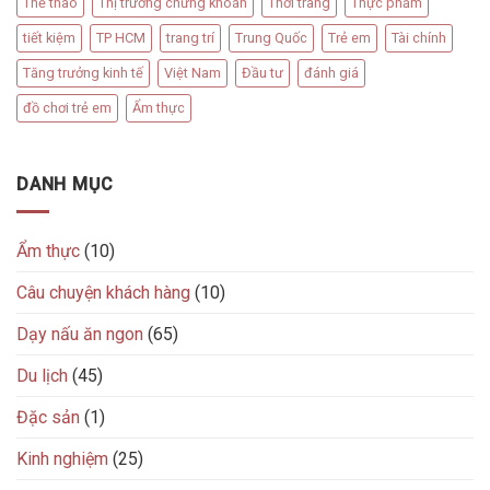
Thể thao
Thị trường chứng khoán
Thời trang
Thực phẩm
tiết kiệm
TP HCM
trang trí
Trung Quốc
Trẻ em
Tài chính
Tăng trưởng kinh tế
Việt Nam
Đầu tư
đánh giá
đồ chơi trẻ em
Ẩm thực
DANH MỤC
Ẩm thực
(10)
Câu chuyện khách hàng
(10)
Dạy nấu ăn ngon
(65)
Du lịch
(45)
Đặc sản
(1)
Kinh nghiệm
(25)