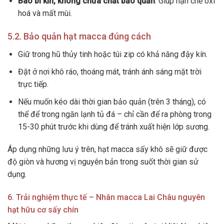
Bao bì kín, không chứa chất bảo quản
: Giúp hạn chế oxi
hoá và mất mùi.
5.2. Bảo quản hạt macca đúng cách
Giữ trong hũ thủy tinh hoặc túi zip có khả năng đậy kín.
Đặt ở nơi khô ráo, thoáng mát, tránh ánh sáng mặt trời
trực tiếp.
Nếu muốn kéo dài thời gian bảo quản (trên 3 tháng), có
thể để trong ngăn lạnh tủ đá – chỉ cần để ra phòng trong
15-30 phút trước khi dùng để tránh xuất hiện lớp sương.
Áp dụng những lưu ý trên, hạt macca sấy khô sẽ giữ được
độ giòn và hương vị nguyên bản trong suốt thời gian sử
dụng.
6. Trải nghiệm thực tế – Nhân macca Lai Châu nguyên
hạt hữu cơ sấy chín