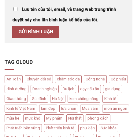
Lưu tên của tôi, email, và trang web trong trình
duyệt này cho lần bình luận kế tiếp của tôi.
TAG CLOUD
An Toàn
Chuyển đổi số
chăm sóc da
Công nghệ
Cổ phiếu
dinh dưỡng
Doanh nghiệp
Du lịch
dạy nấu ăn
gia dụng
Giao thông
Gia đình
Hà Nội
kem chống nắng
Kinh tế
Kinh tế Việt Nam
làm đẹp
lựa chọn
Mua sắm
món ăn ngon
mùa hè
mực khô
Mỹ phẩm
Nội thất
phong cách
Phát triển bền vững
Phát triển kinh tế
phụ kiện
Sức khỏe