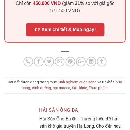
Chỉ còn
450.000 VND
(giảm
21%
so với giá gốc
571.500 VND
)
👉 Xem chi tiết & Mua ngay!
Bài viết được đăng trong mục
Kinh nghiệm cuộc sống
và từ khóa
bữa
sáng
,
dinh dưỡng
,
hạt macca
,
Sức khỏe
,
Thực phẩm
.
HẢI SẢN ÔNG BA
Hải Sản Ông Ba ® - Thương hiệu đồ hải
sản khô gia truyền Hạ Long. Cho đến nay,